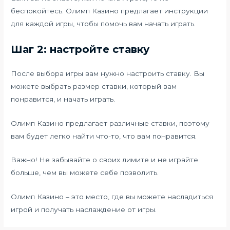
беспокойтесь. Олимп Казино предлагает инструкции
для каждой игры, чтобы помочь вам начать играть.
Шаг 2: настройте ставку
После выбора игры вам нужно настроить ставку. Вы
можете выбрать размер ставки, который вам
понравится, и начать играть.
Олимп Казино предлагает различные ставки, поэтому
вам будет легко найти что-то, что вам понравится.
Важно! Не забывайте о своих лимите и не играйте
больше, чем вы можете себе позволить.
Олимп Казино – это место, где вы можете насладиться
игрой и получать наслаждение от игры.