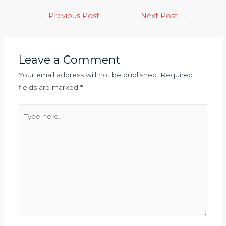
←
Previous Post
Next Post
→
Leave a Comment
Your email address will not be published.
Required
fields are marked
*