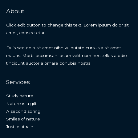
About
Click edit button to change this text. Lorem ipsum dolor sit
amet, consectetur.
Duis sed odio sit amet nibh vulputate cursus a sit amet
mauris. Morbi accumsan ipsum velit nam nec tellus a odio
tincidunt auctor a ornare conubia nostra.
Services
Study nature
Nature is a gift
A second spring
Smiles of nature
Just let it rain