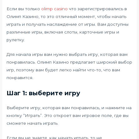
Если вы только
olimp casino
что зарегистрировались в
Олимп Казино, то это отличный момент, чтобы начать
играть и получать наслаждение от игры. Вам доступны
различные игры, включая слоты, карточные игры и
рулетку.
Для начала игры вам нужно выбрать игру, которая вам
понравилась. Олимп Казино предлагает широкий выбор
игр, поэтому вам будет легко найти что-то, что вам
понравится.
Шаг 1: выберите игру
Выберите игру, которая вам понравилась, и нажмите на
кнопку “Играть”. Это откроет вам игровое поле, где вы
сможете начать играть.
Если вы не знаете, как начать играть, то не