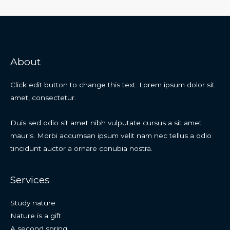
About
Click edit button to change this text. Lorem ipsum dolor sit
amet, consectetur.
Duis sed odio sit amet nibh vulputate cursus a sit amet
mauris. Morbi accumsan ipsum velit nam nec tellus a odio
tincidunt auctor a ornare conubia nostra.
Services
Study nature
Nature is a gift
A second spring