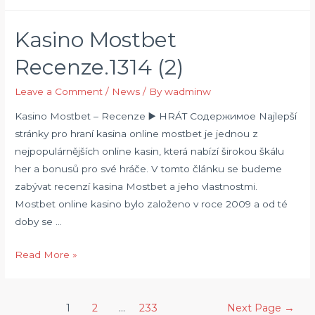
Kasino Mostbet
Recenze.1314 (2)
Leave a Comment
/
News
/ By
wadminw
Kasino Mostbet – Recenze ▶️ HRÁT Содержимое Najlepší
stránky pro hraní kasina online mostbet je jednou z
nejpopulárnějších online kasin, která nabízí širokou škálu
her a bonusů pro své hráče. V tomto článku se budeme
zabývat recenzí kasina Mostbet a jeho vlastnostmi.
Mostbet online kasino bylo založeno v roce 2009 a od té
doby se …
Read More »
1
2
…
233
Next Page
→