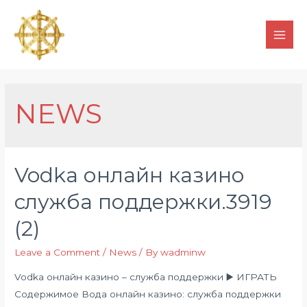
NEWS
Vodka онлайн казино
служба поддержки.3919
(2)
Leave a Comment
/
News
/ By
wadminw
Vodka онлайн казино – служба поддержки ▶️ ИГРАТЬ
Содержимое Вода онлайн казино: служба поддержки