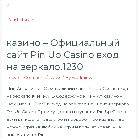
и …
Read More »
казино – Официальный
сайт Pin Up Casino вход
на зеркало.1230
Leave a Comment
/
News
/ By
wadminw
Пин Ап казино – Официальный сайт Pin Up Casino вход
на зеркало ▶️ ИГРАТЬ Содержимое Пин Ап казино –
Официальный сайт Вход на зеркало Как найти зеркало
Pin Up Casino Преимущества и функции Pin Up Casino
Если вы ищете надежное и проверенное казино, где
можно играть в любимые игры и получать реальные
выигрыши, то Pin …