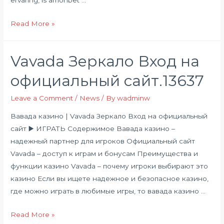
ervaring, is amonbet …
Read More »
Vavada Зеркало Вход на
официальный сайт.13637
Leave a Comment
/
News
/ By
wadminw
Вавада казино | Vavada Зеркало Вход на официальный
сайт ▶️ ИГРАТЬ Содержимое Вавада казино –
надежный партнер для игроков Официальный сайт
Vavada – доступ к играм и бонусам Преимущества и
функции казино Vavada – почему игроки выбирают это
казино Если вы ищете надежное и безопасное казино,
где можно играть в любимые игры, то вавада казино …
Read More »