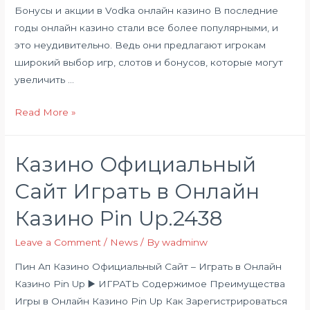
Бонусы и акции в Vodka онлайн казино В последние
годы онлайн казино стали все более популярными, и
это неудивительно. Ведь они предлагают игрокам
широкий выбор игр, слотов и бонусов, которые могут
увеличить …
Read More »
Казино Официальный
Сайт Играть в Онлайн
Казино Pin Up.2438
Leave a Comment
/
News
/ By
wadminw
Пин Ап Казино Официальный Сайт – Играть в Онлайн
Казино Pin Up ▶️ ИГРАТЬ Содержимое Преимущества
Игры в Онлайн Казино Pin Up Как Зарегистрироваться