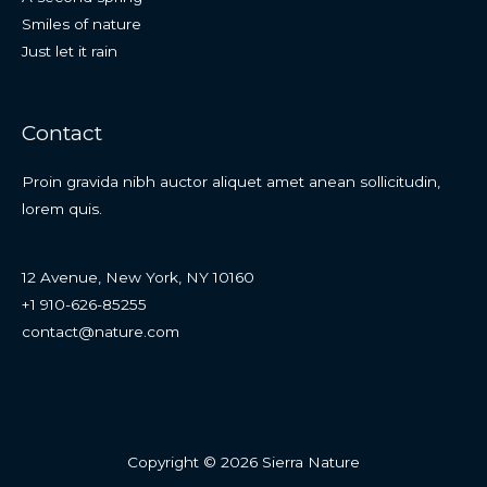
Smiles of nature
Just let it rain
Contact
Proin gravida nibh auctor aliquet amet anean sollicitudin,
lorem quis.
12 Avenue, New York, NY 10160
+1 910-626-85255
contact@nature.com
Copyright © 2026 Sierra Nature