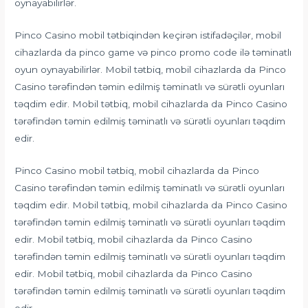
oynayabilirlər.
Pinco Casino mobil tətbiqindən keçirən istifadəçilər, mobil
cihazlarda da pinco game və pinco promo code ilə təminatlı
oyun oynayabilirlər. Mobil tətbiq, mobil cihazlarda da Pinco
Casino tərəfindən təmin edilmiş təminatlı və sürətli oyunları
təqdim edir. Mobil tətbiq, mobil cihazlarda da Pinco Casino
tərəfindən təmin edilmiş təminatlı və sürətli oyunları təqdim
edir.
Pinco Casino mobil tətbiq, mobil cihazlarda da Pinco
Casino tərəfindən təmin edilmiş təminatlı və sürətli oyunları
təqdim edir. Mobil tətbiq, mobil cihazlarda da Pinco Casino
tərəfindən təmin edilmiş təminatlı və sürətli oyunları təqdim
edir. Mobil tətbiq, mobil cihazlarda da Pinco Casino
tərəfindən təmin edilmiş təminatlı və sürətli oyunları təqdim
edir. Mobil tətbiq, mobil cihazlarda da Pinco Casino
tərəfindən təmin edilmiş təminatlı və sürətli oyunları təqdim
edir.