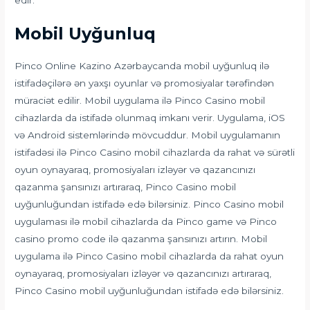
Mobil Uyğunluq
Pinco Online Kazino Azərbaycanda mobil uyğunluq ilə
istifadəçilərə ən yaxşı oyunlar və promosiyalar tərəfindən
müraciət edilir. Mobil uygulama ilə Pinco Casino mobil
cihazlarda da istifadə olunmaq imkanı verir. Uygulama, iOS
və Android sistemlərində mövcuddur. Mobil uygulamanın
istifadəsi ilə Pinco Casino mobil cihazlarda da rahat və sürətli
oyun oynayaraq, promosiyaları izləyər və qazancınızı
qazanma şansınızı artıraraq, Pinco Casino mobil
uyğunluğundan istifadə edə bilərsiniz. Pinco Casino mobil
uygulaması ilə mobil cihazlarda da Pinco game və Pinco
casino promo code ilə qazanma şansınızı artırın. Mobil
uygulama ilə Pinco Casino mobil cihazlarda da rahat oyun
oynayaraq, promosiyaları izləyər və qazancınızı artıraraq,
Pinco Casino mobil uyğunluğundan istifadə edə bilərsiniz.