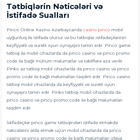
Tətbiqlərin Nəticələri və
İstifadə Sualları
Pinco Online Kazino Azərbaycanda
casino pinco
mobil
uyğunluq ilə istifadə olunur və bu tətbiqlər istifadəçilərinin
keyfiyyətli və sürətli oyun oynayışını təmin edir. Pinco game
tətbiqi ilə mobil cihazlarda da pinco casino və pinco promo
code ilə bağlı mühüm məlumatlar və təkliflərə əza verilir.
Pinko az tətbiqi mobil cihazlarda da pinco casino və pinco
promo code ilə bağlı məlumatları təqdim edir. Pinco casino
tətbiqi mobil cihazlarda da keyfiyyətli və sürətli oyun
oynayışını təmin edir. Pinko tətbiqi mobil cihazlarda da
pinco casino və pinco promo code ilə bağlı məlumatları
təqdim edir.
İstifadəçilər pinco game tətbiqindən istifadə etməkdə
nəticələrini əldə etmək üçün mobil cihazlarda da pinco
casino və pinco promo code ilə bağlı məlumatları izləyə