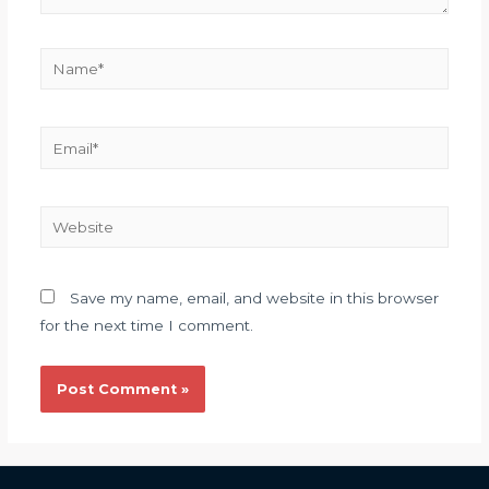
Save my name, email, and website in this browser
for the next time I comment.