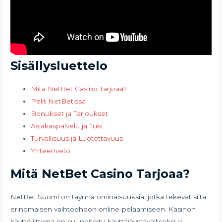
Sisällysluettelo
Mitä NetBet Casino Tarjoaa?
Pelit NetBetissä
Bonukset ja Tarjoukset
Asiakaspalvelu ja Tuki
Turvallisuus ja Luotettavuus
Yhteenveto
Mitä NetBet Casino Tarjoaa?
NetBet Suomi on täynnä ominaisuuksia, jotka tekevät siitä
erinomaisen vaihtoehdon online-pelaamiseen. Kasinon
käyttöliittymä on suunniteltu käyttäjäystävälliseksi ja