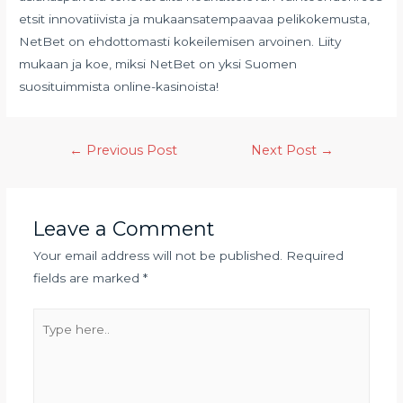
etsit innovatiivista ja mukaansatempaavaa pelikokemusta,
NetBet on ehdottomasti kokeilemisen arvoinen. Liity
mukaan ja koe, miksi NetBet on yksi Suomen
suosituimmista online-kasinoista!
←
Previous Post
Next Post
→
Leave a Comment
Your email address will not be published.
Required
fields are marked
*