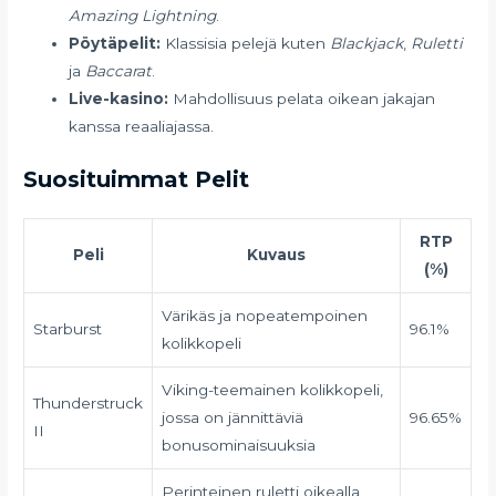
Amazing Lightning
.
Pöytäpelit:
Klassisia pelejä kuten
Blackjack
,
Ruletti
ja
Baccarat
.
Live-kasino:
Mahdollisuus pelata oikean jakajan
kanssa reaaliajassa.
Suosituimmat Pelit
RTP
Peli
Kuvaus
(%)
Värikäs ja nopeatempoinen
Starburst
96.1%
kolikkopeli
Viking-teemainen kolikkopeli,
Thunderstruck
jossa on jännittäviä
96.65%
II
bonusominaisuuksia
Perinteinen ruletti oikealla