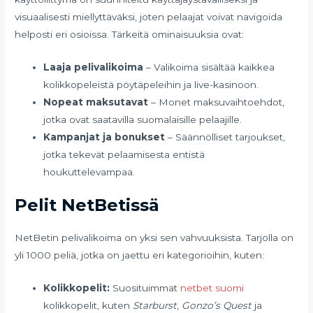
visuaalisesti miellyttäväksi, joten pelaajat voivat navigoida
helposti eri osioissa. Tärkeitä ominaisuuksia ovat:
Laaja pelivalikoima
– Valikoima sisältää kaikkea
kolikkopeleistä pöytäpeleihin ja live-kasinoon.
Nopeat maksutavat
– Monet maksuvaihtoehdot,
jotka ovat saatavilla suomalaisille pelaajille.
Kampanjat ja bonukset
– Säännölliset tarjoukset,
jotka tekevät pelaamisesta entistä
houkuttelevampaa.
Pelit NetBetissä
NetBetin pelivalikoima on yksi sen vahvuuksista. Tarjolla on
yli 1000 peliä, jotka on jaettu eri kategorioihin, kuten:
Kolikkopelit:
Suosituimmat
netbet suomi
kolikkopelit, kuten
Starburst
,
Gonzo’s Quest
ja