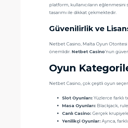
platform, kullanıcıların eğlenmesini 
tasarımı ile dikkat çekmektedir.
Güvenilirlik ve Lisa
Netbet Casino, Malta Oyun Otoritesi t
önemlidir.
Netbet Casino
’nun güven
Oyun Kategoril
Netbet Casino, çok çeşitli oyun seçe
Slot Oyunları:
Yüzlerce farklı t
Masa Oyunları:
Blackjack, rule
Canlı Casino:
Gerçek krupiyele
Yenilikçi Oyunlar:
Ayrıca, farkl