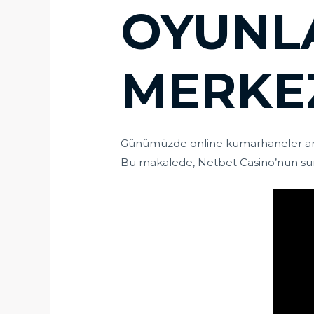
OYUNLA
MERKE
Günümüzde online kumarhaneler a
Bu makalede, Netbet Casino’nun sundu