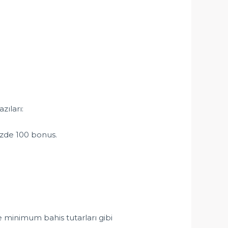
zıları:
yüzde 100 bonus.
ve minimum bahis tutarları gibi