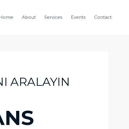
Home
About
Services
Events
Contact
NI ARALAYIN
ANS