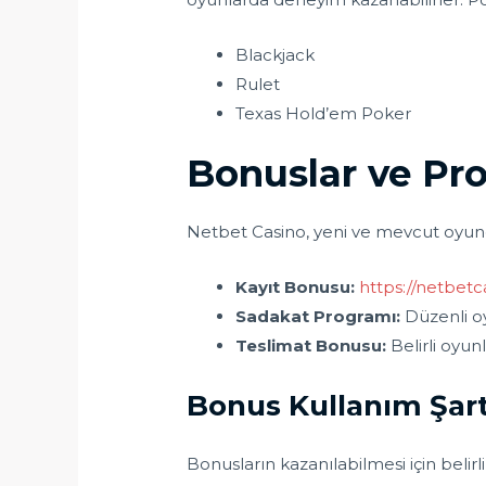
Blackjack
Rulet
Texas Hold’em Poker
Bonuslar ve Pr
Netbet Casino, yeni ve mevcut oyunc
Kayıt Bonusu:
https://netbet
Sadakat Programı:
Düzenli oy
Teslimat Bonusu:
Belirli oyun
Bonus Kullanım Şart
Bonusların kazanılabilmesi için belir