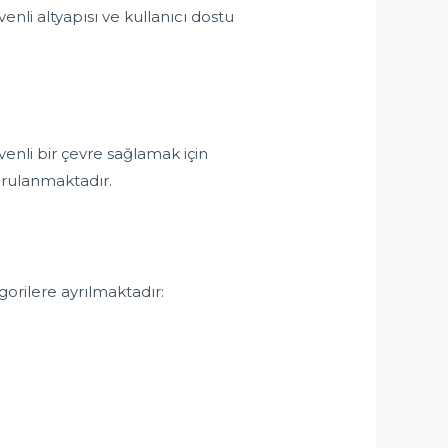
nli altyapısı ve kullanıcı dostu
venli bir çevre sağlamak için
oğrulanmaktadır.
orilere ayrılmaktadır: