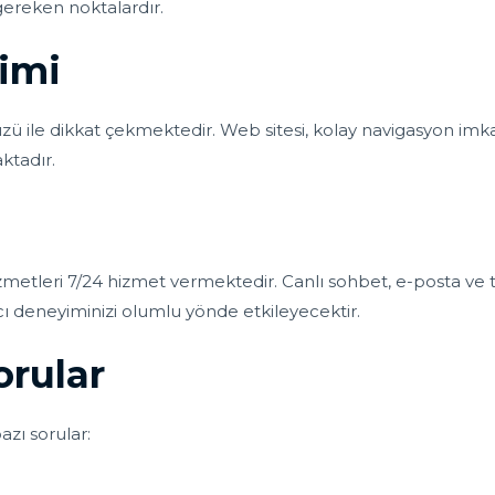
gereken noktalardır.
imi
ayüzü ile dikkat çekmektedir. Web sitesi, kolay navigasyon 
ktadır.
hizmetleri 7/24 hizmet vermektedir. Canlı sohbet, e-posta v
ıcı deneyiminizi olumlu yönde etkileyecektir.
orular
azı sorular: