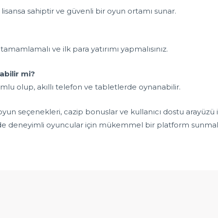
isansa sahiptir ve güvenli bir oyun ortamı sunar.
 tamamlamalı ve ilk para yatırımı yapmalısınız.
bilir mi?
u olup, akıllı telefon ve tabletlerde oynanabilir.
 oyun seçenekleri, cazip bonuslar ve kullanıcı dostu arayüzü
de deneyimli oyuncular için mükemmel bir platform sunmak