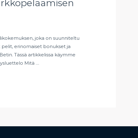
erkkopelaamisen
likokemuksen, joka on suunniteltu
t pelit, erinomaiset bonukset ja
etBetin. Tässä artikkelissa käymme
lysluettelo Mitä …