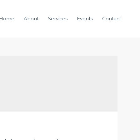
Home
About
Services
Events
Contact