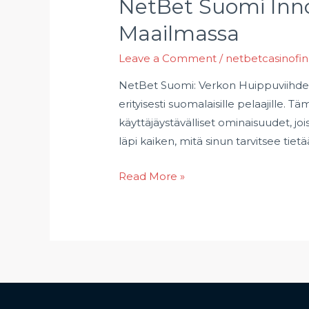
NetBet Suomi Inn
Maailmassa
Leave a Comment
/
netbetcasinofi
NetBet Suomi: Verkon Huippuviihde 
erityisesti suomalaisille pelaajille.
käyttäjäystävälliset ominaisuudet, jo
läpi kaiken, mitä sinun tarvitsee tiet
Read More »