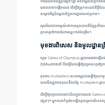
ការយល់ពីនិមិត្តរូបផ្សេងៗគ្នា និងតម្លៃរបស់ពួកវាគ
មុនពេលចាប់ផ្តើមលេង ដើម្បីឱ្យពួកគេយល់ពីអ្វីដែល
សម្រេចចិត្តដ៏ឈ្លាសវៃក្នុងការភ្នាល់របស់ពួកគេ។
សូមចំណាប់អារម្មណ៍ថាការទទួលបាននិមិត្តរូបពិសេ
ពួកគេនូវឱកាសនៃការឈ្នះកាន់តែច្រើន។
មុខងារពិសេស និងមូលដ្ឋានគ្រ
ហ្គេម Gates of Olympus ត្រូវបានរចនាឡើងជ
వివరించខាងលើ គឺជាអ្វីដែលធ្វើឱ្យហ្គេមនេះគួរ
មុខងារ multipliers នេះអាចត្រូវបានធ្វើឱ្យសកម
លេងនឹងត្រូវបានគុណនឹងតម្លៃ multipliers រួមបញ្ច
ដើម្បីឱ្យទទួលបានជោគជ័យក្នុងការលេង Gates of 
ផ្សេងៗ។ អ្នកលេងក៏គួរតែបង្កើតនូវតម្រាគណិតសាស្