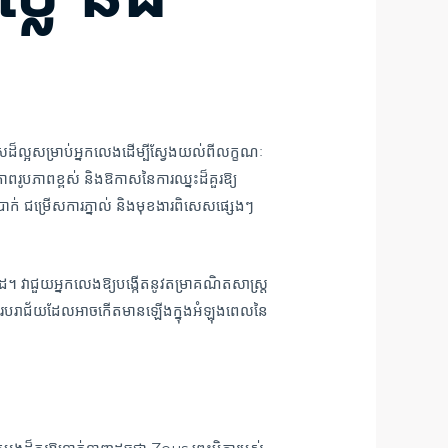
ដ៏ល្អសម្រាប់អ្នកលេងដើម្បីស្វែងយល់ពីលក្ខណៈ
ពរូបភាពខ្ពស់ និងឱកាសនៃការឈ្នះដ៏គួរឱ្យ
ប្រាក់ ជម្រើសការភ្នាល់ និងមុខងារពិសេសផ្សេងៗ
ដ។ វាជួយអ្នកលេងឱ្យបង្កើតនូវតម្រាគណិតសាស្រ្ត
 និងការបរាជ័យដែលអាចកើតមានឡើងក្នុងអំឡុងពេលនៃ