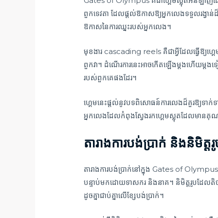
Gates of Olympus គឺជាហ្គេមស្លុតអនឡាញដែលមានម
ពួកទេវតា ដែលផ្តល់ឱកាសឱ្យអ្នកលេងទទួលរង្វាន
ឱកាសនៃការឈ្នះរបស់អ្នកលេង។
មុខងារ cascading reels គឺជាអ្វីដែលធ្វើឱ្យហ្គេ
ពួកវា។ ដំណើរការនេះអាចកើតឡើងម្តងហើយម្តងទៀ
របស់ពួកគេផងដែរ។
ហ្គេមនេះផ្តល់នូវបទពិសោធន៍ការលេងដ៏គួរឱ្យទាក់ទ
អ្នកលេងដែលកំពុងស្វែងរកហ្គេមស្លុតដែលមានគុ
តារាងការបង់ប្រាក់ និងនិមិត្តរ
តារាងការបង់ប្រាក់នៅក្នុង Gates of Olympus គឺស
បន្ទាប់មកដោយទាសករ និងនាគ។ និមិត្តរូបដែលតិចតួ
ដូចគ្នាជាប់គ្នាលើខ្សែបង់ប្រាក់។