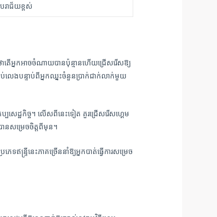
រាជ័យខ្ពស់
់ថាតើអ្នកអាចចំណាយបានប៉ុន្មានហើយជ្រើសរើសឱ្យ
េងបន្ទាប់ពីអ្នកឈ្នះចំនួនប្រាក់ជាក់លាក់មួយ
្បសេដ្ឋកិច្ច។ លើសពីនេះទៀត គួរជ្រើសរើសហ្គេម
នសម្រេចចិត្តពីមុន។
ទឥន្ទ្រីនេះភាគច្រើននាំឱ្យអ្នកបាត់ធ្វើការសម្រេច