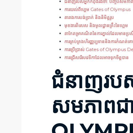
ជំនាញរបស់អ្នកកំពុងរង់ចាំ: បញ្ចប់ស
ការយល់ពីហ្គេម Gates of Olympus
តារាងការបង់ប្រាក់ និងនិមិត្តរូប
មុខងារពិសេស និងមូលដ្ឋានគ្រឹះនៃហ្គេម
តាកែតម្រាគណិតនៃការភ្នាល់ដែលមានប្រសិទ
ការគ្រប់គ្រងហិរញ្ញប្បទាននិងការកំណត់
ការប្រើប្រាស់ Gates of Olympus 
ការជ្រើសរើសវេទិកាដែលអាចទុកចិត្តបាន
ជំនាញរបស់អ
សមភាពជ
OLYMPUS