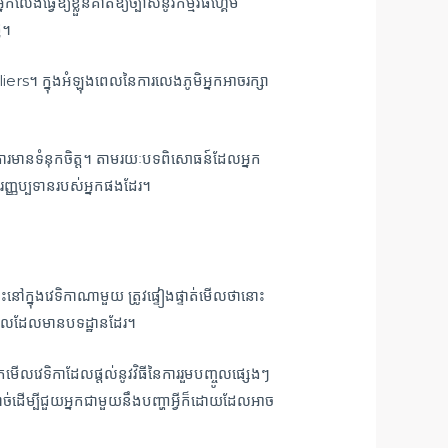
្វើឱ្យខ្លួនគាត់ឱ្យច្បាស់នូវកម្មវិធីហ្គេម
ៃ។
rs។ ក្នុងអំឡុងពេលនៃការលេងភូមិអ្នកអាចរក្សា
ការមានទំនុកចិត្ត។ តាមរយៈបទពិសោធន៍ដែលអ្នក
រញ្ញប្បទានរបស់អ្នកផងដែរ។
ៅក្នុងវេទិកាណាមួយ ត្រូវផ្ទៀងផ្ទាត់មើលថានោះ
ភិបាលដែលមានបទដ្ឋានដែរ។
រកមើលវេទិកាដែលផ្តល់នូវវិធីនៃការរួមបញ្ចូលផ្សេងៗ
ាច់ដើម្បីជួយអ្នកជាមួយនឹងបញ្ហាអ្វីក៏ដោយដែលអាច