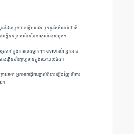
មុនដែលអ្នកចាប់ផ្តើមលេង អ្នកគួរតែកំណត់ថាតើ
របង្កើតតម្រាគណិតនៃការភ្នាល់របស់អ្នក។
បស់អ្នកនៅក្នុងការលេងម្នាក់ៗ។ ឧទាហរណ៍ អ្នកអាច
រការបង្កើនហិរញ្ញប្បទានក្នុងរយៈពេលវែង។
ភ។ ក្រោយមក អ្នកអាចធ្វើការភ្នាល់ពីរោះឡើងវិញលើការ
ែរ។
ង