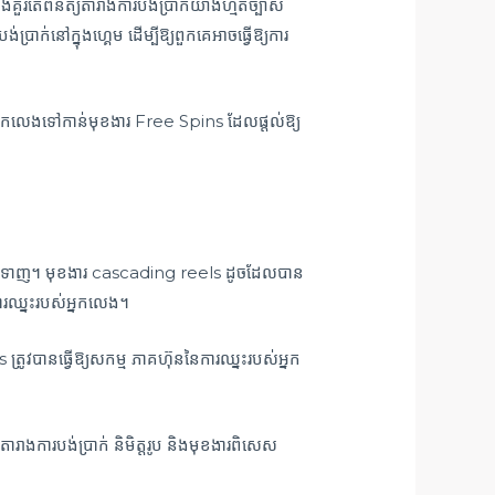
េងគួរតែពិនិត្យតារាងការបង់ប្រាក់យ៉ាងហ្មត់ច្បាស
ាក់នៅក្នុងហ្គេម ដើម្បីឱ្យពួកគេអាចធ្វើឱ្យការ
នអ្នកលេងទៅកាន់មុខងារ Free Spins ដែលផ្តល់ឱ្យ
ាក់ទាញ។ មុខងារ cascading reels ដូចដែលបាន
ារឈ្នះរបស់អ្នកលេង។
រូវបានធ្វើឱ្យសកម្ម ភាគហ៊ុននៃការឈ្នះរបស់អ្នក
ាងការបង់ប្រាក់ និមិត្តរូប និងមុខងារពិសេស