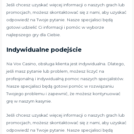
Jeśli chcesz uzyskać więcej informacji o naszych grach lub
promocjach, możesz skontaktować się z nami, aby uzyskać
odpowiedź na Twoje pytanie. Nasze specjalisci będą
gotowi udzielić Ci informacji i pomóc w wyborze
najlepszego gry dla Ciebie.
Indywidualne podejście
Na Vox Casino, obsługa klienta jest indywidualna. Dlatego,
jeśli masz pytanie lub problem, możesz liczyć na
profesjonalną i indywidualną pomoc naszych specjalistów.
Nasze specjalisci będą gotowi pomóc w rozwiązaniu
Twojego problemu i zapewnić, że możesz kontynuować
grę w naszym kasynie.
Jeśli chcesz uzyskać więcej informacji o naszych grach lub
promocjach, możesz skontaktować się z nami, aby uzyskać
odpowiedź na Twoje pytanie. Nasze specjalisci będą