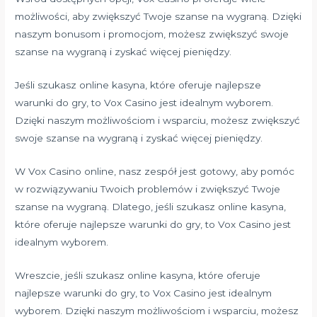
możliwości, aby zwiększyć Twoje szanse na wygraną. Dzięki
naszym bonusom i promocjom, możesz zwiększyć swoje
szanse na wygraną i zyskać więcej pieniędzy.
Jeśli szukasz online kasyna, które oferuje najlepsze
warunki do gry, to Vox Casino jest idealnym wyborem.
Dzięki naszym możliwościom i wsparciu, możesz zwiększyć
swoje szanse na wygraną i zyskać więcej pieniędzy.
W Vox Casino online, nasz zespół jest gotowy, aby pomóc
w rozwiązywaniu Twoich problemów i zwiększyć Twoje
szanse na wygraną. Dlatego, jeśli szukasz online kasyna,
które oferuje najlepsze warunki do gry, to Vox Casino jest
idealnym wyborem.
Wreszcie, jeśli szukasz online kasyna, które oferuje
najlepsze warunki do gry, to Vox Casino jest idealnym
wyborem. Dzięki naszym możliwościom i wsparciu, możesz