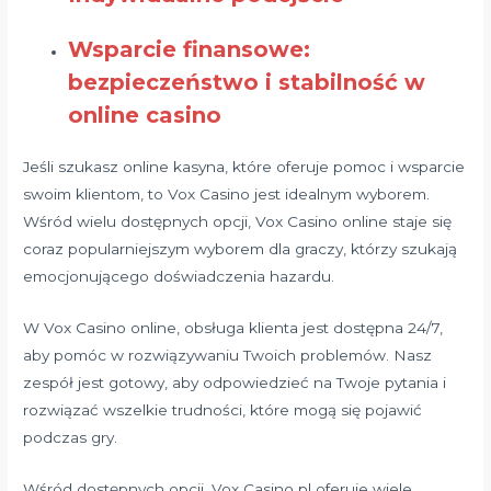
Wsparcie finansowe:
bezpieczeństwo i stabilność w
online casino
Jeśli szukasz online kasyna, które oferuje pomoc i wsparcie
swoim klientom, to Vox Casino jest idealnym wyborem.
Wśród wielu dostępnych opcji, Vox Casino online staje się
coraz popularniejszym wyborem dla graczy, którzy szukają
emocjonującego doświadczenia hazardu.
W Vox Casino online, obsługa klienta jest dostępna 24/7,
aby pomóc w rozwiązywaniu Twoich problemów. Nasz
zespół jest gotowy, aby odpowiedzieć na Twoje pytania i
rozwiązać wszelkie trudności, które mogą się pojawić
podczas gry.
Wśród dostępnych opcji, Vox Casino pl oferuje wiele