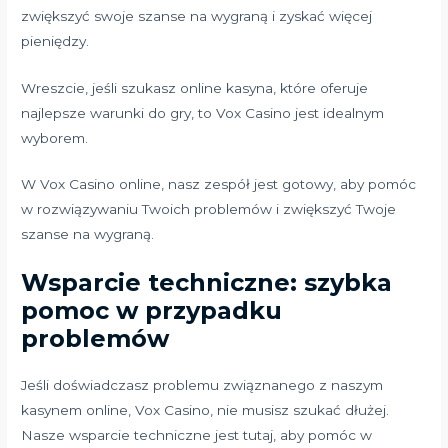
zwiększyć swoje szanse na wygraną i zyskać więcej
pieniędzy.
Wreszcie, jeśli szukasz online kasyna, które oferuje
najlepsze warunki do gry, to Vox Casino jest idealnym
wyborem.
W Vox Casino online, nasz zespół jest gotowy, aby pomóc
w rozwiązywaniu Twoich problemów i zwiększyć Twoje
szanse na wygraną.
Wsparcie techniczne: szybka
pomoc w przypadku
problemów
Jeśli doświadczasz problemu związnanego z naszym
kasynem online, Vox Casino, nie musisz szukać dłużej.
Nasze wsparcie techniczne jest tutaj, aby pomóc w