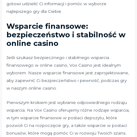
gotowi udzielić Ci informacji i pomóc w wyborze
najlepszego gry dla Ciebie.
Wsparcie finansowe:
bezpieczeństwo i stabilność w
online casino
Jeśli szukasz bezpiecznego i stabilnego wsparcia
finansowego w online casino, Vox Casino jest idealnym
wyborem. Nasze wsparcie finansowe jest zaprojektowane,
aby zapewnić Ci bezpieczeństwo i pewność, podczas gry
w naszym online casino.
Pierwszym krokiem jest wybranie odpowiedniego rodzaju
wsparcia. Na Vox Casino oferujemy różne rodzaje wsparcia,
w tym wsparcie finansowe w postaci depozytu, które
pozwoli Ci na rozpoczęcie gry, a także wsparcie w postaci
bonusów, które mogą pomóc Ci w rozwoju Twoich szans.