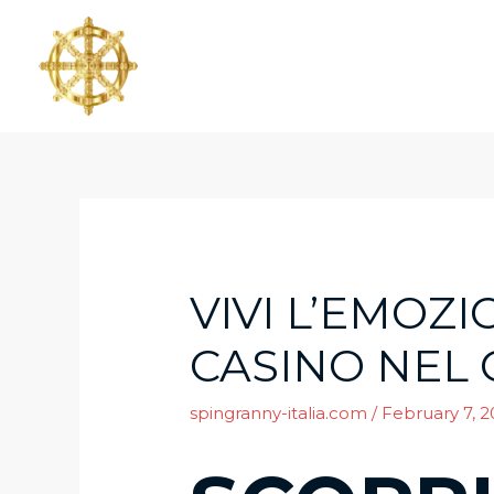
VIVI L’EMOZ
CASINO NEL
spingranny-italia.com
/
February 7, 