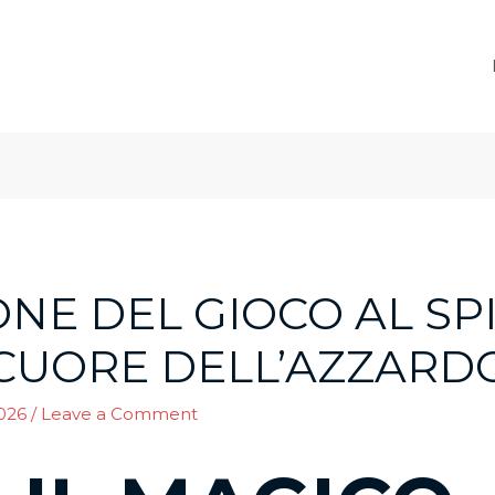
IONE DEL GIOCO AL S
 CUORE DELL’AZZARD
2026
/
Leave a Comment