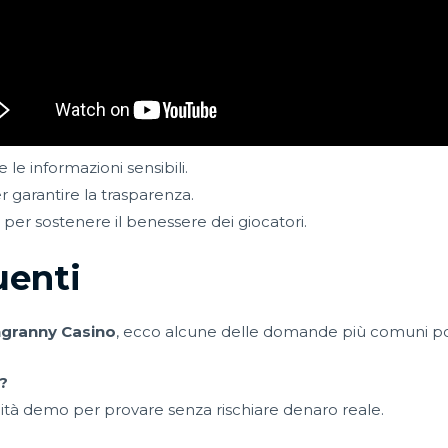
 le informazioni sensibili.
r garantire la trasparenza.
 per sostenere il benessere dei giocatori.
enti
ngranny Casino
, ecco alcune delle domande più comuni pos
?
lità demo per provare senza rischiare denaro reale.