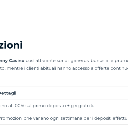
zioni
nny Casino
così attraente sono i generosi bonus e le promo
o, mentre i clienti abituali hanno accesso a offerte conti
Dettagli
ino al 100% sul primo deposito + giri gratuiti.
romozioni che variano ogni settimana per i depositi effettua