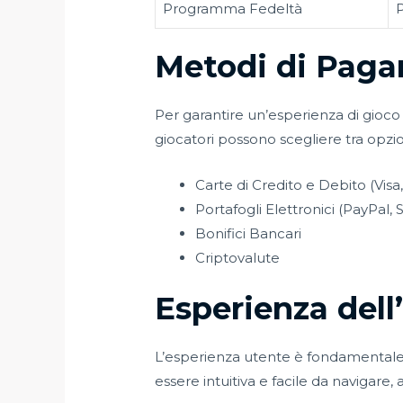
Programma Fedeltà
P
Metodi di Pag
Per garantire un’esperienza di gioco
giocatori possono scegliere tra opz
Carte di Credito e Debito (Vis
Portafogli Elettronici (PayPal, S
Bonifici Bancari
Criptovalute
Esperienza dell
L’esperienza utente è fondamentale i
essere intuitiva e facile da navigare,