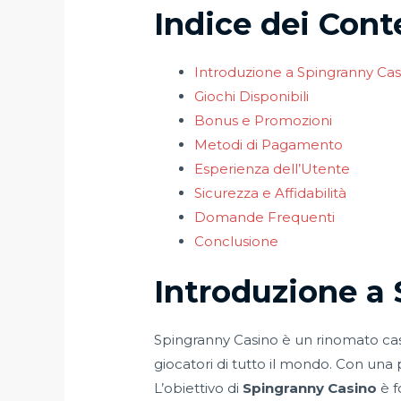
Indice dei Cont
Introduzione a Spingranny Cas
Giochi Disponibili
Bonus e Promozioni
Metodi di Pagamento
Esperienza dell’Utente
Sicurezza e Affidabilità
Domande Frequenti
Conclusione
Introduzione a
Spingranny Casino è un rinomato ca
giocatori di tutto il mondo. Con una 
L’obiettivo di
Spingranny Casino
è f