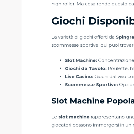
high roller. Ma cosa rende questo ca
Giochi Disponib
La varietà di giochi offerti da
Spingr
scommesse sportive, qui puoi trovare q
Slot Machine:
Concentrazione s
Giochi da Tavolo:
Roulette, bl
Live Casino:
Giochi dal vivo co
Scommesse Sportive:
Opzioni
Slot Machine Popola
Le
slot machine
rappresentano uno d
giocatori possono immergersi in un m