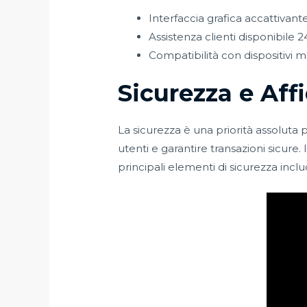
Interfaccia grafica accattivant
Assistenza clienti disponibile 2
Compatibilità con dispositivi 
Sicurezza e Affi
La sicurezza è una priorità assoluta 
utenti e garantire transazioni sicure. 
principali elementi di sicurezza incl