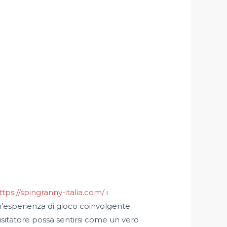
ttps://spingranny-italia.com/
i
un’esperienza di gioco coinvolgente.
isitatore possa sentirsi come un vero