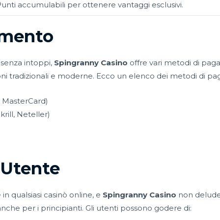
unti accumulabili per ottenere vantaggi esclusivi.
amento
 senza intoppi,
Spingranny Casino
offre vari metodi di paga
ioni tradizionali e moderne. Ecco un elenco dei metodi di 
a, MasterCard)
krill, Neteller)
’Utente
n qualsiasi casinò online, e
Spingranny Casino
non delude.
 anche per i principianti. Gli utenti possono godere di: