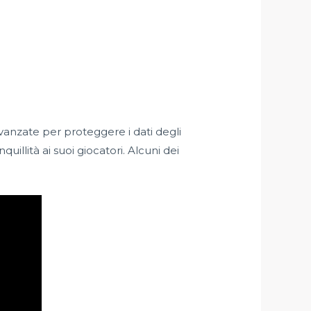
avanzate per proteggere i dati degli
quillità ai suoi giocatori. Alcuni dei