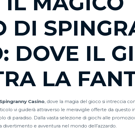
 IL MAGICO
 DI SPINGR
: DOVE IL G
RA LA FAN
Spingranny Casino
, dove la magia del gioco si intreccia con
ticolo vi guiderà attraverso le meraviglie offerte da questo 
lo di paradiso. Dalla vasta selezione di giochi alle promozi
ca divertimento e avventura nel mondo dell’azzardo.