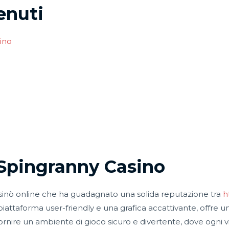
enuti
ino
 Spingranny Casino
sinò online che ha guadagnato una solida reputazione tra
h
piattaforma user-friendly e una grafica accattivante, offre 
ornire un ambiente di gioco sicuro e divertente, dove ogni v