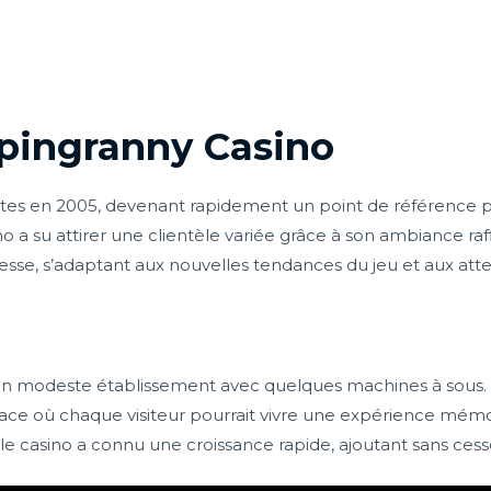
Spingranny Casino
tes en 2005, devenant rapidement un point de référence p
ino a su attirer une clientèle variée grâce à son ambiance raf
cesse, s’adaptant aux nouvelles tendances du jeu et aux atten
un modeste établissement avec quelques machines à sous. C
space où chaque visiteur pourrait vivre une expérience mém
le casino a connu une croissance rapide, ajoutant sans cess