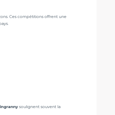
zons. Ces compétitions offrent une
pays.
ingranny
soulignent souvent la