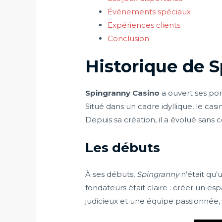
Événements spéciaux
Expériences clients
Conclusion
Historique de 
Spingranny Casino
a ouvert ses por
Situé dans un cadre idyllique, le cas
Depuis sa création, il a évolué sans 
Les débuts
À ses débuts,
Spingranny
n’était qu’
fondateurs était claire : créer un e
judicieux et une équipe passionnée, 