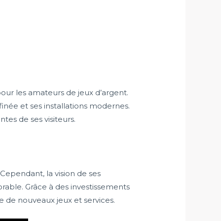
our les amateurs de jeux d’argent.
finée et ses installations modernes.
tes de ses visiteurs.
ependant, la vision de ses
orable. Grâce à des investissements
e de nouveaux jeux et services.