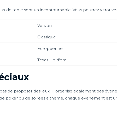
jeux de table sont un incontournable. Vous pourrez y trouver
Version
Classique
Européenne
Texas Hold’em
éciaux
pas de proposer des jeux ; il organise également des évén
is de poker ou de soirées à thème, chaque événement est un