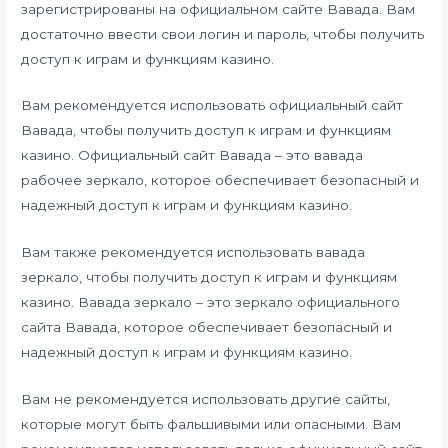
зарегистрированы на официальном сайте Вавада. Вам
достаточно ввести свои логин и пароль, чтобы получить
доступ к играм и функциям казино.
Вам рекомендуется использовать официальный сайт
Вавада, чтобы получить доступ к играм и функциям
казино. Официальный сайт Вавада – это вавада
рабочее зеркало, которое обеспечивает безопасный и
надежный доступ к играм и функциям казино.
Вам также рекомендуется использовать вавада
зеркало, чтобы получить доступ к играм и функциям
казино. Вавада зеркало – это зеркало официального
сайта Вавада, которое обеспечивает безопасный и
надежный доступ к играм и функциям казино.
Вам не рекомендуется использовать другие сайты,
которые могут быть фальшивыми или опасными. Вам