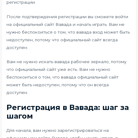
регистрации.
После подтверждения регистрации вы сможете войти
на официальный сайт Вавада и начать играть. Вам не
нужно беспокоиться о том, что вавада вход может быть
недоступен, потому что официальный сайт всегда
доступен.
Вам не нужно искать вавада рабочее зеркало, потому
что официальный сайт уже есть. Вам не нужно
беспокоиться о том, что вавада официальный сайт
может быть недоступен, потому что он всегда
доступен.
Регистрация в Вавада: шаг за
шагом
Для начала, вам нужно зарегистрироваться на