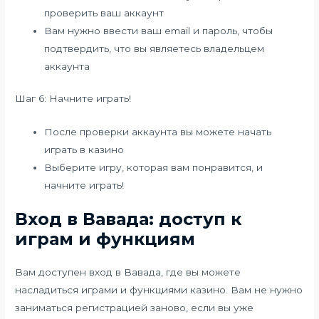
проверить ваш аккаунт
Вам нужно ввести ваш email и пароль, чтобы
подтвердить, что вы являетесь владельцем
аккаунта
Шаг 6: Начните играть!
После проверки аккаунта вы можете начать
играть в казино
Выберите игру, которая вам понравится, и
начните играть!
Вход в Вавада: доступ к
играм и функциям
Вам доступен вход в Вавада, где вы можете
насладиться играми и функциями казино. Вам не нужно
заниматься регистрацией заново, если вы уже