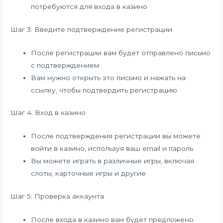
потребуются для входа в казино
Шаг 3: Введите подтверждение регистрации
После регистрации вам будет отправлено письмо
с подтверждением
Вам нужно открыть это письмо и нажать на
ссылку, чтобы подтвердить регистрацию
Шаг 4: Вход в казино
После подтверждения регистрации вы можете
войти в казино, используя ваш email и пароль
Вы можете играть в различные игры, включая
слоты, карточные игры и другие
Шаг 5: Проверка аккаунта
После входа в казино вам будет предложено