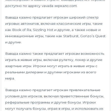
доступно по адресу vavada зеркало.com.
Вавада казино предлагает игрокам широкий спектр
игровых автоматов, включая классические игры, такие
как Book of Ra, Sizzling Hot и другие, а также новые и
инновационные игры, такие как Starburst, Gonzo’s Quest
и другие.
Вавада казино также предлагает игрокам возможность
играть в живые игры, включая рулетку, покер и другие
азартные игры. Игроки могут играть в живые игры с
реальными дилерами и другими игроками из всего
мира.
Вавада казино предлагает игрокам привлекательные
условия для игроков, включая приветственные бонусы,
реферальные программы и другие бонусы. Игроки
могут получать бонусы, играя в игры, и использовать их