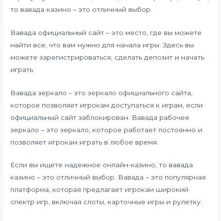
то вавада казино – это отличный выбор.
Вавада официальный сайт – это место, где вы можете
найти все, что вам нужно для начала игры. Здесь вы
можете зарегистрироваться, сделать депозит и начать
играть.
Вавада зеркало – это зеркало официального сайта,
которое позволяет игрокам доступаться к играм, если
официальный сайт заблокирован. Вавада рабочее
зеркало – это зеркало, которое работает постоянно и
позволяет игрокам играть в любое время.
Если вы ищете надежное онлайн-казино, то вавада
казино – это отличный выбор. Вавада – это популярная
платформа, которая предлагает игрокам широкий
спектр игр, включая слоты, карточные игры и рулетку.