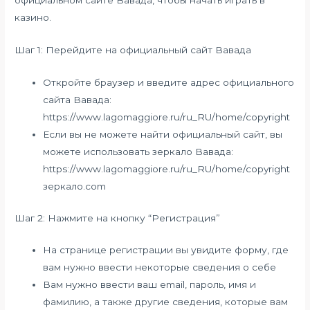
официальном сайте Вавада, чтобы начать играть в
казино.
Шаг 1: Перейдите на официальный сайт Вавада
Откройте браузер и введите адрес официального
сайта Вавада:
https://www.lagomaggiore.ru/ru_RU/home/copyright
Если вы не можете найти официальный сайт, вы
можете использовать зеркало Вавада:
https://www.lagomaggiore.ru/ru_RU/home/copyright
зеркало.com
Шаг 2: Нажмите на кнопку “Регистрация”
На странице регистрации вы увидите форму, где
вам нужно ввести некоторые сведения о себе
Вам нужно ввести ваш email, пароль, имя и
фамилию, а также другие сведения, которые вам