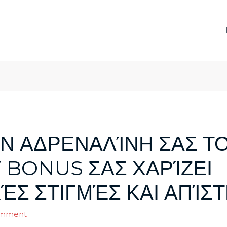
Ν ΑΔΡΕΝΑΛΊΝΗ ΣΑΣ Τ
BONUS ΣΑΣ ΧΑΡΊΖΕΙ
ΈΣ ΣΤΙΓΜΈΣ ΚΑΙ ΑΠΊΣ
omment