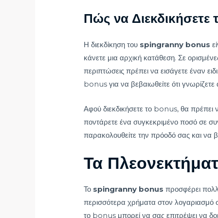
Πώς να Διεκδικήσετε
Η διεκδίκηση του
spingranny bonus
εί
κάνετε μια αρχική κατάθεση. Σε ορισμέν
περιπτώσεις πρέπει να εισάγετε έναν ειδ
bonus για να βεβαιωθείτε ότι γνωρίζετε α
Αφού διεκδικήσετε το bonus, θα πρέπει 
ποντάρετε ένα συγκεκριμένο ποσό σε συγκ
παρακολουθείτε την πρόοδό σας και να βε
Τα Πλεονεκτήμα
Το
spingranny bonus
προσφέρει πολλά
περισσότερα χρήματα στον λογαριασμό σας
το bonus μπορεί να σας επιτρέψει να δοκ