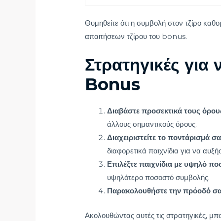
Θυμηθείτε ότι η συμβολή στον τζίρο καθ
απαιτήσεων τζίρου του bonus.
Στρατηγικές για
Bonus
Διαβάστε προσεκτικά τους όρους
άλλους σημαντικούς όρους.
Διαχειριστείτε το ποντάρισμά σα
διαφορετικά παιχνίδια για να αυξήσ
Επιλέξτε παιχνίδια με υψηλό πο
υψηλότερο ποσοστό συμβολής.
Παρακολουθήστε την πρόοδό σα
Ακολουθώντας αυτές τις στρατηγικές, μπο