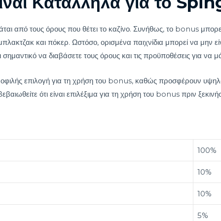
Είναι Κατάλληλα για το Spi
ται από τους όρους που θέτει το καζίνο. Συνήθως, το bonus μπορεί
μπλακτζακ και πόκερ. Ωστόσο, ορισμένα παιχνίδια μπορεί να μην εί
 σημαντικό να διαβάσετε τους όρους και τις προϋποθέσεις για να μάθ
ημοφιλής επιλογή για τη χρήση του bonus, καθώς προσφέρουν υψηλ
βεβαιωθείτε ότι είναι επιλέξιμα για τη χρήση του bonus πριν ξεκινήσ
100%
10%
10%
5%