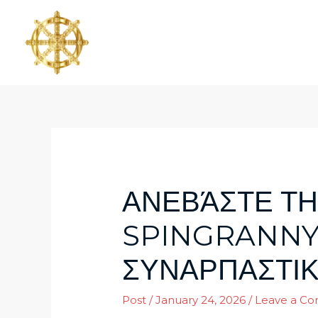
ΑΝΕΒΆΣΤΕ ΤΗ
SPINGRANNY 
ΣΥΝΑΡΠΑΣΤΙΚ
Post
/
January 24, 2026
/
Leave a C