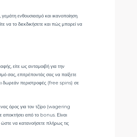
, γεμάτη ενθουσιασμό και ικανοποίηση.
ε να το διεκδικήσετε και πώς μπορεί να
αφής, είτε ως ανταμοιβή για την
μό σας, επιτρέποντάς σας να παίξετε
ει δωρεάν περιστροφές (free spins) σε
ένας όρος για τον τζίρο (wagering
 αποκτήσει από το bonus. Είναι
, ώστε να κατανοήσετε πλήρως τις