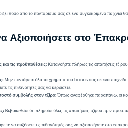
ορίζει πόσο από το ποντάρισμά σας σε ένα συγκεκριμένο παιχνίδι θ
 να Αξιοποιήσετε στο Έπακ
 και τις προϋποθέσεις:
Κατανοήστε πλήρως τις απαιτήσεις τζίρου,
ς:
Μην ποντάρετε όλα τα χρήματα του bonus σας σε ένα παιχνίδι. 
ετε τις πιθανότητές σας να κερδίσετε.
σοστό συμβολής στον τζίρο:
Όπως αναφέρθηκε παραπάνω, οι κο
ς:
Βεβαιωθείτε ότι πληροίτε όλες τις απαιτήσεις τζίρου πριν προσ
ρείτε να αυξήσετε τις πιθανότητές σας να αξιοποιήσετε στο έπακρο