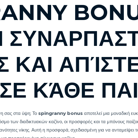
RANNY BONU
Ι ΣΥΝΑΡΠΑΣ
Σ ΚΑΙ ΑΠΊΣΤ
ΣΕ ΚΆΘΕ ΠΑΙ
νη σας στα ύψη; Το
spingranny bonus
αποτελεί μια μοναδική ευκ
κόσμο των διαδικτυακών καζίνο, οι προσφορές και τα μπόνους παίζο
νότητες νίκης. Αυτή η προσφορά, σχεδιασμένη για να ανταμείψει το