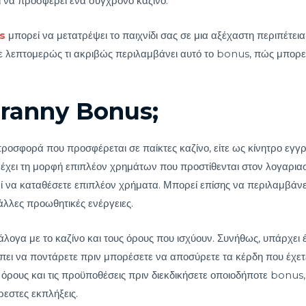
ι να προσφέρει ένα σύγχρονο καζίνο.
s
μπορεί να μετατρέψει το παιχνίδι σας σε μια αξέχαστη περιπέτεια
λεπτομερώς τι ακριβώς περιλαμβάνει αυτό το bonus, πώς μπορείτ
ngranny Bonus;
 προσφορά που προσφέρεται σε παίκτες καζίνο, είτε ως κίνητρο εγγρ
 έχει τη μορφή επιπλέον χρημάτων που προστίθενται στον λογαριασ
εί να καταθέσετε επιπλέον χρήματα. Μπορεί επίσης να περιλαμβάν
άλλες προωθητικές ενέργειες.
λογα με το καζίνο και τους όρους που ισχύουν. Συνήθως, υπάρχει 
ει να ποντάρετε πριν μπορέσετε να αποσύρετε τα κέρδη που έχετε
 όρους και τις προϋποθέσεις πριν διεκδικήσετε οποιοδήποτε bonus
ρεστες εκπλήξεις.