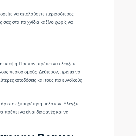
μπορείτε να απολαύσετε περισσότερες
ς σας στα παιχνίδια καζίνο χωρίς να
ε υπόψη. Πρώτον, πρέπει να ελέγξετε
λλους περιορισμούς. Δεύτερον, πρέπει να
τερες αποδόσεις και τους πιο ευνοϊκούς
ι άριστη εξυπηρέτηση πελατών. Ελέγξτε
θα πρέπει να είναι διαφανές και να