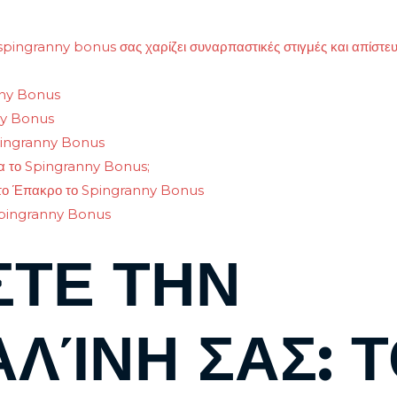
spingranny bonus σας χαρίζει συναρπαστικές στιγμές και απίστευτ
nny Bonus
ny Bonus
Spingranny Bonus
για το Spingranny Bonus;
 στο Έπακρο το Spingranny Bonus
 Spingranny Bonus
ΤΕ ΤΗΝ
ΛΊΝΗ ΣΑΣ: 