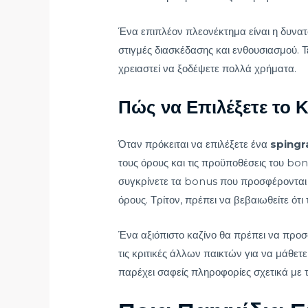
Ένα επιπλέον πλεονέκτημα είναι η δυνατό
στιγμές διασκέδασης και ενθουσιασμού. Τ
χρειαστεί να ξοδέψετε πολλά χρήματα.
Πώς να Επιλέξετε το
Όταν πρόκειται να επιλέξετε ένα
spingr
τους όρους και τις προϋποθέσεις του bon
συγκρίνετε τα bonus που προσφέρονται α
όρους. Τρίτον, πρέπει να βεβαιωθείτε ότι 
Ένα αξιόπιστο καζίνο θα πρέπει να προσ
τις κριτικές άλλων παικτών για να μάθετε
παρέχει σαφείς πληροφορίες σχετικά με 