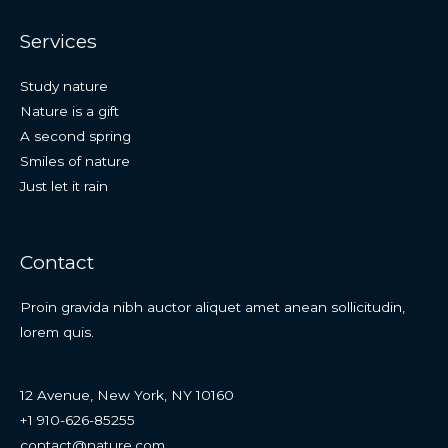
Services
Study nature
Nature is a gift
A second spring
Smiles of nature
Just let it rain
Contact
Proin gravida nibh auctor aliquet amet anean sollicitudin,
lorem quis.
12 Avenue, New York, NY 10160
+1 910-626-85255
contact@nature.com