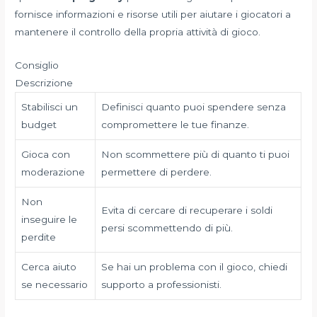
fornisce informazioni e risorse utili per aiutare i giocatori a
mantenere il controllo della propria attività di gioco.
Consiglio
Descrizione
Stabilisci un
Definisci quanto puoi spendere senza
budget
compromettere le tue finanze.
Gioca con
Non scommettere più di quanto ti puoi
moderazione
permettere di perdere.
Non
Evita di cercare di recuperare i soldi
inseguire le
persi scommettendo di più.
perdite
Cerca aiuto
Se hai un problema con il gioco, chiedi
se necessario
supporto a professionisti.