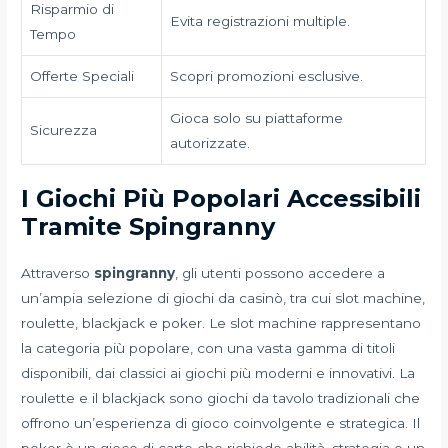
Risparmio di
Evita registrazioni multiple.
Tempo
Offerte Speciali
Scopri promozioni esclusive.
Gioca solo su piattaforme
Sicurezza
autorizzate.
I Giochi Più Popolari Accessibili
Tramite Spingranny
Attraverso
spingranny
, gli utenti possono accedere a
un’ampia selezione di giochi da casinò, tra cui slot machine,
roulette, blackjack e poker. Le slot machine rappresentano
la categoria più popolare, con una vasta gamma di titoli
disponibili, dai classici ai giochi più moderni e innovativi. La
roulette e il blackjack sono giochi da tavolo tradizionali che
offrono un’esperienza di gioco coinvolgente e strategica. Il