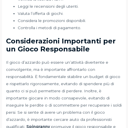
Leggi le recensioni degli utenti.
Valuta l’offerta di giochi.
Considera le promozioni disponibili.
Controlla i metodi di pagamento.
Considerazioni Importanti per
un Gioco Responsabile
Il gioco d’azzardo può essere un’attività divertente e
coinvolgente, ma è importante affrontarlo con
responsabilità. È fondamentale stabilire un budget di gioco
e rispettarlo rigorosamente, evitando di spendere più di
quanto ci si può permettere di perdere. Inoltre, è
importante giocare in modo consapevole, evitando di
inseguire le perdite o di scommettere per recuperare i soldi
persi. Se si sente di avere un problema con il gioco
d’azzardo, è importante cercare aiuto da professionisti
qualificati.
Spingranny
promuove il gioco responsabile e