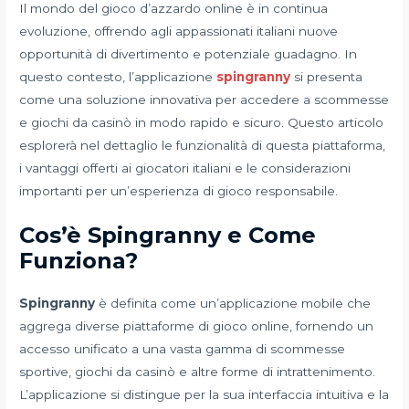
Il mondo del gioco d’azzardo online è in continua
evoluzione, offrendo agli appassionati italiani nuove
opportunità di divertimento e potenziale guadagno. In
questo contesto, l’applicazione
spingranny
si presenta
come una soluzione innovativa per accedere a scommesse
e giochi da casinò in modo rapido e sicuro. Questo articolo
esplorerà nel dettaglio le funzionalità di questa piattaforma,
i vantaggi offerti ai giocatori italiani e le considerazioni
importanti per un’esperienza di gioco responsabile.
Cos’è Spingranny e Come
Funziona?
Spingranny
è definita come un’applicazione mobile che
aggrega diverse piattaforme di gioco online, fornendo un
accesso unificato a una vasta gamma di scommesse
sportive, giochi da casinò e altre forme di intrattenimento.
L’applicazione si distingue per la sua interfaccia intuitiva e la