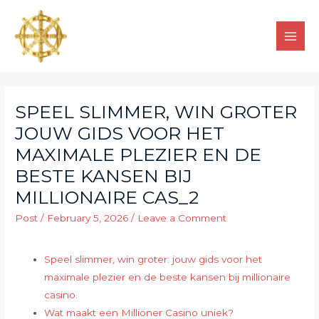
SPEEL SLIMMER, WIN GROTER
JOUW GIDS VOOR HET
MAXIMALE PLEZIER EN DE
BESTE KANSEN BIJ
MILLIONAIRE CAS_2
Post
/
February 5, 2026
/
Leave a Comment
Speel slimmer, win groter: jouw gids voor het
maximale plezier en de beste kansen bij millionaire
casino.
Wat maakt een Millioner Casino uniek?