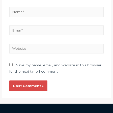
Save my name, email, and website in this browser
for the next time I comment.