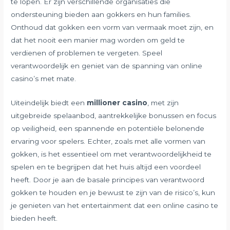
te lopen. Er zijn verschillende organisaties die
ondersteuning bieden aan gokkers en hun families.
Onthoud dat gokken een vorm van vermaak moet zijn, en
dat het nooit een manier mag worden om geld te
verdienen of problemen te vergeten. Speel
verantwoordelijk en geniet van de spanning van online
casino’s met mate.
Uiteindelijk biedt een
millioner casino
, met zijn
uitgebreide spelaanbod, aantrekkelijke bonussen en focus
op veiligheid, een spannende en potentiële belonende
ervaring voor spelers. Echter, zoals met alle vormen van
gokken, is het essentieel om met verantwoordelijkheid te
spelen en te begrijpen dat het huis altijd een voordeel
heeft. Door je aan de basale principes van verantwoord
gokken te houden en je bewust te zijn van de risico’s, kun
je genieten van het entertainment dat een online casino te
bieden heeft.