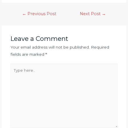
←
Previous Post
Next Post
→
Leave a Comment
Your email address will not be published.
Required
fields are marked
*