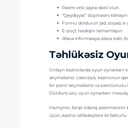
Rəsmi veb sayta daxil olun.
“Qeydiyyat” düyməsini klikləyin
Formu doldurun (ad, soyad, e-p
E-poçt təsdiqini tamamlayın.
Əlavə informasiya əlavə edin (t
Təhlükəsiz Oy
Onlayn kazinolarda oyun oynarken təhlü
seçməlisiniz. Lisenziya, kazinonun qa
bir parol seçməlisiniz və parolunuzu 
Dördüncüsü, oyun oynarken məsuliyy
Həmçinin, fərqli ödəniş sistemlərinin
üçün, kazino istifadəçilərə iki fakturlu