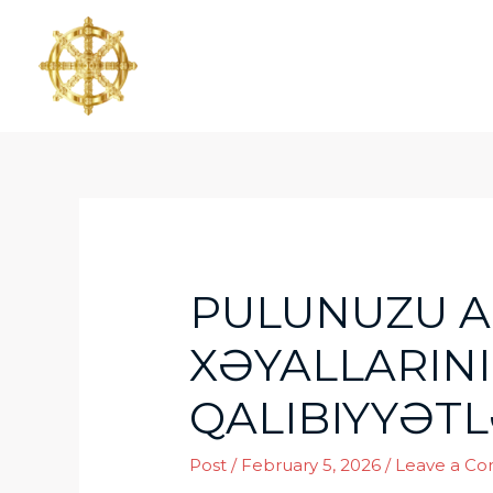
PULUNUZU AR
XƏYALLARINI
QALIBIYYƏTL
Post
/
February 5, 2026
/
Leave a C