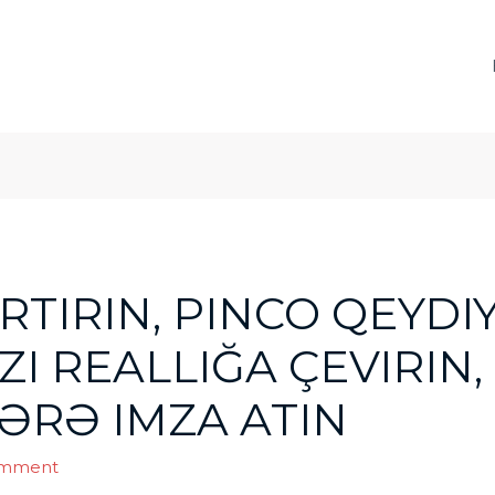
TIRIN, PINCO QEYDIY
ZI REALLIĞA ÇEVIRIN
ƏRƏ IMZA ATIN
omment