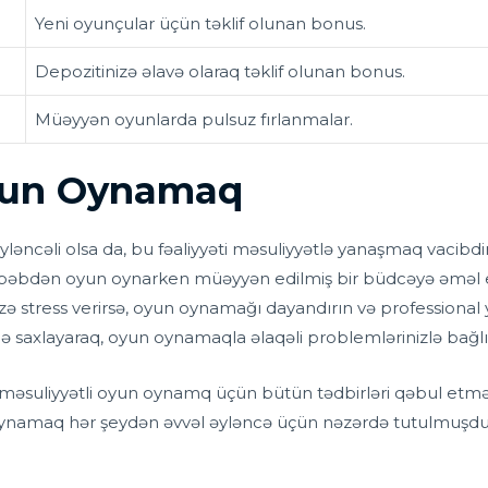
Yeni oyunçular üçün təklif olunan bonus.
Depozitinizə əlavə olaraq təklif olunan bonus.
Müəyyən oyunlarda pulsuz fırlanmalar.
Oyun Oynamaq
əncəli olsa da, bu fəaliyyəti məsuliyyətlə yanaşmaq vacibd
əbəbdən oyun oynarken müəyyən edilmiş bir büdcəyə əməl et
ə stress verirsə, oyun oynamağı dayandırın və professional 
əlaqə saxlayaraq, oyun oynamaqla əlaqəli problemlərinizlə 
z məsuliyyətli oyun oynamq üçün bütün tədbirləri qəbul et
oynamaq hər şeydən əvvəl əyləncə üçün nəzərdə tutulmuşdur