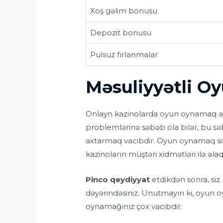
Xoş gəlim bonusu
Depozit bonusu
Pulsuz fırlanmalar
Məsuliyyətli 
Onlayn kazinolarda oyun oynamaq əyl
problemlərinə səbəb ola bilər, bu s
axtarmaq vacibdir. Oyun oynamaq siz
kazinoların müştəri xidmətləri ilə 
Pinco qeydiyyat
etdikdən sonra, si
dəyərindəsiniz. Unutmayın ki, oyun 
oynamağınız çox vacibdir.