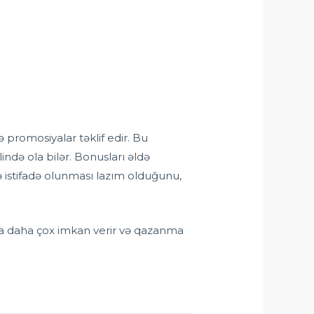
promosiyalar təklif edir. Bu
ində ola bilər. Bonusları əldə
 istifadə olunması lazım olduğunu,
za daha çox imkan verir və qazanma