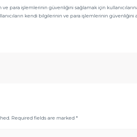
in ve para işlemlerinin güvenliğini sağlamak için kullanıcıların
anıcıların kendi bilgilerinin ve para işlemlerinin güvenliğini
shed.
Required fields are marked
*