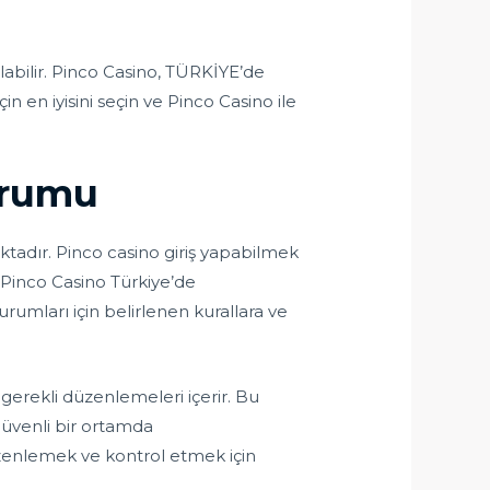
olabilir. Pinco Casino, TÜRKİYE’de
n en iyisini seçin ve Pinco Casino ile
urumu
tadır. Pinco casino giriş yapabilmek
 Pinco Casino Türkiye’de
urumları için belirlenen kurallara ve
 gerekli düzenlemeleri içerir. Bu
güvenli bir ortamda
düzenlemek ve kontrol etmek için