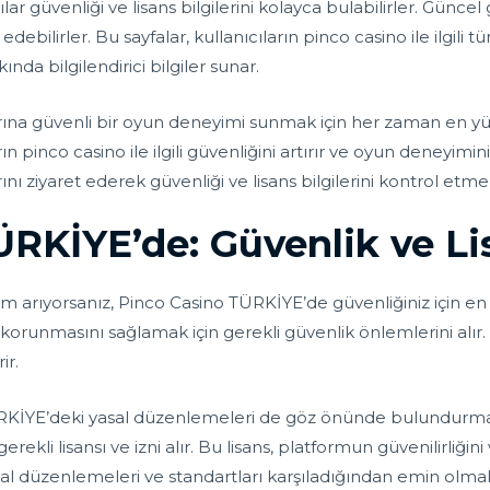
ılar güvenliği ve lisans bilgilerini kolayca bulabilirler. Güncel
edebilirler. Bu sayfalar, kullanıcıların pinco casino ile ilgili 
ında bilgilendirici bilgiler sunar.
larına güvenli bir oyun deneyimi sunmak için her zaman en y
arın pinco casino ile ilgili güvenliğini artırır ve oyun deneyimini
rını ziyaret ederek güvenliği ve lisans bilgilerini kontrol etmel
RKİYE’de: Güvenlik ve Lis
tam arıyorsanız, Pinco Casino TÜRKİYE’de güvenliğiniz için en 
n korunmasını sağlamak için gerekli güvenlik önlemlerini alır. B
ir.
ÜRKİYE’deki yasal düzenlemeleri de göz önünde bulundurman
li lisansı ve izni alır. Bu lisans, platformun güvenilirliğini
al düzenlemeleri ve standartları karşıladığından emin olmak