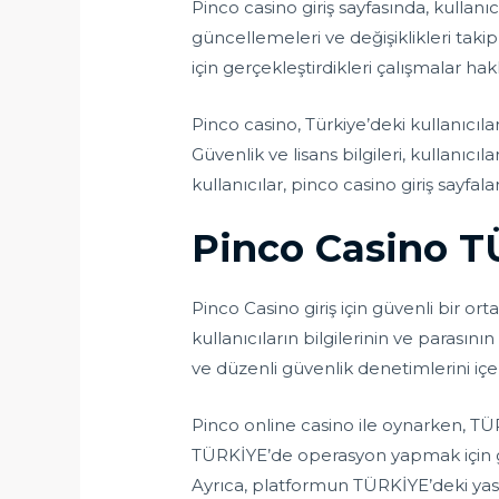
Pinco casino giriş sayfasında, kullanıc
güncellemeleri ve değişiklikleri takip 
için gerçekleştirdikleri çalışmalar hakk
Pinco casino, Türkiye’deki kullanıcı
Güvenlik ve lisans bilgileri, kullanıcıl
kullanıcılar, pinco casino giriş sayfala
Pinco Casino TÜ
Pinco Casino giriş için güvenli bir or
kullanıcıların bilgilerinin ve parasını
ve düzenli güvenlik denetimlerini içer
Pinco online casino ile oynarken, T
TÜRKİYE’de operasyon yapmak için gerek
Ayrıca, platformun TÜRKİYE’deki yas