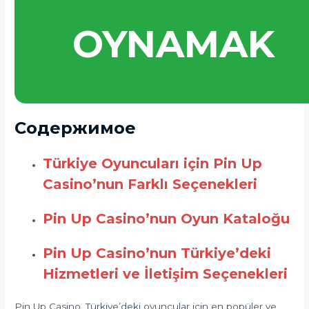
OYNAMAK
Содержимое
Türkiye Oyuncuları için Pin Up
Casino’nun Farklı Seçenekleri
Pin Up Casino’nun Oyun Kataloğu
Pin Up Casino’nun Türkiye’deki
Hizmetleri ve İletişim Seçenekleri
Pin Up Casino, Türkiye’deki oyuncular için en popüler ve