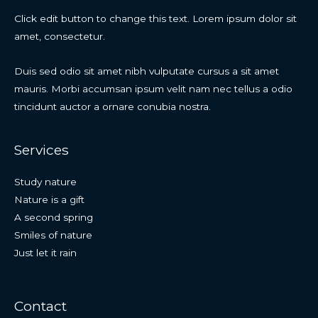
Click edit button to change this text. Lorem ipsum dolor sit
amet, consectetur.
Duis sed odio sit amet nibh vulputate cursus a sit amet
mauris. Morbi accumsan ipsum velit nam nec tellus a odio
tincidunt auctor a ornare conubia nostra.
Services
Study nature
Nature is a gift
A second spring
Smiles of nature
Just let it rain
Contact