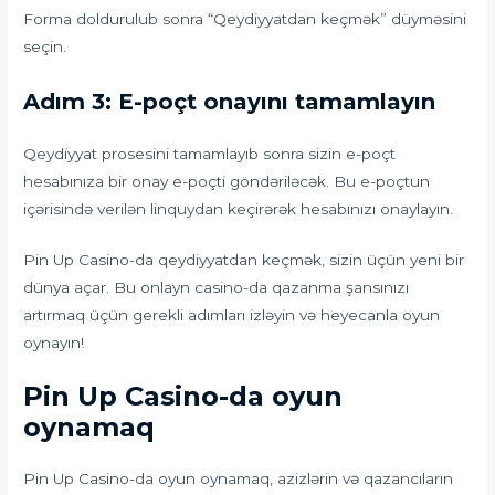
Forma doldurulub sonra “Qeydiyyatdan keçmək” düyməsini
seçin.
Adım 3: E-poçt onayını tamamlayın
Qeydiyyat prosesini tamamlayıb sonra sizin e-poçt
hesabınıza bir onay e-poçti göndəriləcək. Bu e-poçtun
içərisində verilən linquydan keçirərək hesabınızı onaylayın.
Pin Up Casino-da qeydiyyatdan keçmək, sizin üçün yeni bir
dünya açar. Bu onlayn casino-da qazanma şansınızı
artırmaq üçün gerekli adımları izləyin və heyecanla oyun
oynayın!
Pin Up Casino-da oyun
oynamaq
Pin Up Casino-da oyun oynamaq, azizlərin və qazancıların