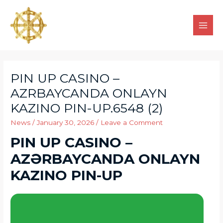
PIN UP CASINO –
AZRBAYCANDA ONLAYN
KAZINO PIN-UP.6548 (2)
News
/
January 30, 2026
/
Leave a Comment
PIN UP CASINO –
AZƏRBAYCANDA ONLAYN
KAZINO PIN-UP