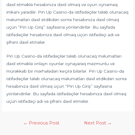
daxil etməklə hesabınıza daxil olmaq və oyun oynamaq
imkanı yaradılır. Pin Up Casino-da istifadəçilər tələb olunacaq
məlumatları daxil etdikdən sonra hesabınıza daxil olmaq
üçün “Pin Up Giriş” sayfasına yönləndirilər. Bu sayfada
istifadəçilər hesabınıza daxil olmaq üçün istifadəçi adı və
şifrəni daxil etmələr.
Pin Up Casino-da istifadəçilər tələb olunacaq məlumatları
daxil etməklə onlayn oyunlar oynayaraq məzmunlu və
mürəkkəb bir mərhələdən keçirə bilərlər. Pin Up Casino-da
istifadəçilər tələb olunacaq məlumatları daxil etdikdən sonra
hesabınıza daxil olmaq üçün “Pin Up Giriş” sayfasına
yönləndirilər. Bu sayfada istifadəçilər hesabınıza daxil olmaq
üçün istifadəçi adı və şifrəni daxil etmələr.
←
Previous Post
Next Post
→