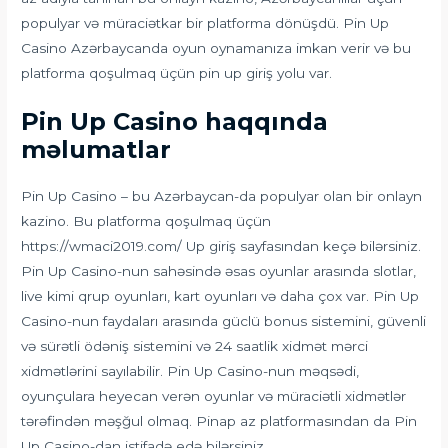
populyar və müraciətkar bir platforma dönüşdü. Pin Up
Casino Azərbaycanda oyun oynamanıza imkan verir və bu
platforma qoşulmaq üçün pin up giriş yolu var.
Pin Up Casino haqqında
məlumatlar
Pin Up Casino – bu Azərbaycan-da populyar olan bir onlayn
kazino. Bu platforma qoşulmaq üçün
https://wmaci2019.com/ Up giriş sayfasından keçə bilərsiniz.
Pin Up Casino-nun sahəsində əsas oyunlar arasında slotlar,
live kimi qrup oyunları, kart oyunları və daha çox var. Pin Up
Casino-nun faydaları arasında güclü bonus sistemini, güvenli
və sürətli ödəniş sistemini və 24 saatlik xidmət mərci
xidmətlərini sayılabilir. Pin Up Casino-nun məqsədi,
oyunçulara heyecan verən oyunlar və müraciətli xidmətlər
tərəfindən məşğul olmaq. Pinap az platformasından da Pin
Up Casino-dan istifadə edə bilərsiniz.