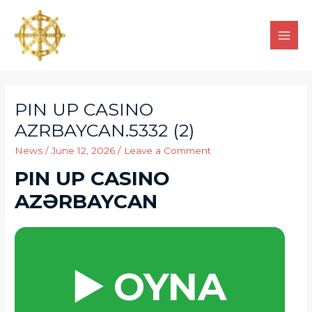
PIN UP CASINO
AZRBAYCAN.5332 (2)
News
/
June 12, 2026
/
Leave a Comment
PIN UP CASINO
AZƏRBAYCAN
▶️ OYNA