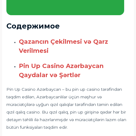
Содержимое
Qazancın Çekilmesi və Qarz
Verilmesi
Pin Up Casino Azərbaycan
Qaydalar və Şərtlər
Pin Up Casino Azərbaycan – bu pin up casino tərəfindən
təqdim edilən, Azərbaycanlılar üçün məşhur və
müraciətçilərə uyğun qızıl qalıqlar tərəfindən təmin edilən
qızıl qalıq casino. Bu qızıl qalıq, pin up girişinə qədər hər bir
detayın təhlili ilə hazırlanmışdır və müraciətçilərin lazım olan
bütün funksiyaları təqdim edir.