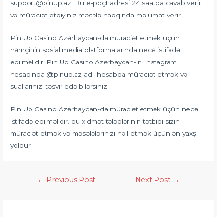
support@pinup.az. Bu e-poçt adresi 24 saatda cavab verir
və müraciət etdiyiniz məsələ haqqında məlumat verir.
Pin Up Casino Azərbaycan-da müraciət etmək üçün
həmçinin sosial media platformalarında necə istifadə
edilməlidir. Pin Up Casino Azərbaycan-in Instagram
hesabında @pinup.az adlı hesabda müraciət etmək və
suallarınızı təsvir edə bilərsiniz.
Pin Up Casino Azərbaycan-da müraciət etmək üçün necə
istifadə edilməlidir, bu xidmət tələblərinin tətbiqi sizin
müraciət etmək və məsələlərinizi həll etmək üçün ən yaxşı
yoldur.
←
Previous Post
Next Post
→