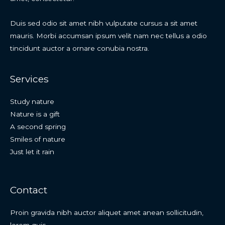
Duis sed odio sit amet nibh vulputate cursus a sit amet
mauris. Morbi accumsan ipsum velit nam nec tellus a odio
tincidunt auctor a ornare conubia nostra.
Services
Study nature
Nature is a gift
A second spring
Smiles of nature
Just let it rain
Contact
Proin gravida nibh auctor aliquet amet anean sollicitudin,
lorem quis.