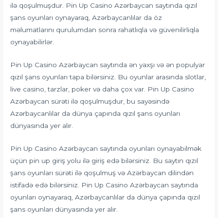
ilə qoşulmuşdur. Pin Up Casino Azərbaycan saytında qızıl
şans oyunları oynayaraq, Azərbaycanlılar da öz
məlumatlarını qurulumdan sonra rahatlıqla və güvenilirliqla
oynayabilirlər.
Pin Up Casino Azərbaycan saytında ən yaxşı və ən populyar
qızıl şans oyunları tapa bilərsiniz. Bu oyunlar arasında slotlar,
live casino, tarzlar, poker və daha çox var. Pin Up Casino
Azərbaycan sürəti ilə qoşulmuşdur, bu sayəsində
Azərbaycanlılar da dünya çapında qızıl şans oyunları
dünyasında yer alır.
Pin Up Casino Azərbaycan saytında oyunları oynayabilmək
üçün pin up giriş yolu ilə giriş edə bilərsiniz. Bu saytın qızıl
şans oyunları sürəti ilə qoşulmuş və Azərbaycan dilindən
istifadə edə bilərsiniz. Pin Up Casino Azərbaycan saytında
oyunları oynayaraq, Azərbaycanlılar da dünya çapında qızıl
şans oyunları dünyasında yer alır.