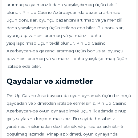
artırmaq və ya mənzili daha yaxşılaşdırmaq üçün təklif
olunur. Pin Up Casino Azərbaycan-da qazancı artırmaq
üçün bonuslar, oyunçu qazancını artırmaq və ya mənzili
daha yaxşılaşdırmaq üçün istifadə edə bilər. Bu bonuslar,
oyunçu qazancını artırmaq və ya mənzili daha
yaxşılaşdırmaq üçün təklif olunur. Pin Up Casino
Azərbaycan-da qazancı artırmaq üçün bonuslar, oyunçu
qazancını artırmaq və ya mənzili daha yaxşılaşdırmaq üçün
istifadə edə bilər.
Qaydalar və xidmətlər
Pin Up Casino Azərbaycan-da oyun oynamak üçün bir neçə
qaydadan və xidmətdən istifadə etməlisiniz. Pin Up Casino
Azərbaycan-də oyun oynayabilmək üçün ilk adımda pinup
giriş sayfasına keçid etməlisiniz. Bu saytda hesabınız
yaratmaq, məlumatları daxil etmək və pinap az xidmətinə
qoşulmaq lazımdır. Pinap az xidməti, oyun oynayanda