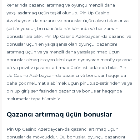
kənarında qazancı artırmaq və oyunçu mənzili daha
yaxşılaşdırmaq üçün təşkil olunub. Pin Up Casino
Azərbaycan-da qazancı və bonuslar üçün əlavə tələblər və
şərtlər yoxdur, bu nəticədə hər kənarda və hər zaman
bonuslar ala bilər. Pin Up Casino Azərbaycan-da qazancı və
bonuslar üçün ən yaxşı şansı olan oyunçu, qazancını
artırmaq üçün və ya mənzili daha yaxşılaşdırmaq üçün
bonuslar almaq istəyən kimi oyun oynayaraq mənfiy qazancı
də ya pozitiv qazancı artırmaq üçün istifadə edə bilər. Pin
Up Casino Azərbaycan-da qazancı və bonuslar haqqında
daha çox məlumat alabilmək üçün pinup.az-sətirindən və ya
pin up giriş səhifəsindən qazancı və bonuslar haqqında
məlumatlar tapa bilərsiniz.
Qazancı artırmaq üçün bonuslar
Pin Up Casino Azərbaycan-da qazancı artırmaq üçün
bonuslar da mövcuddur. Bu bonuslar, oyunçu qazancını