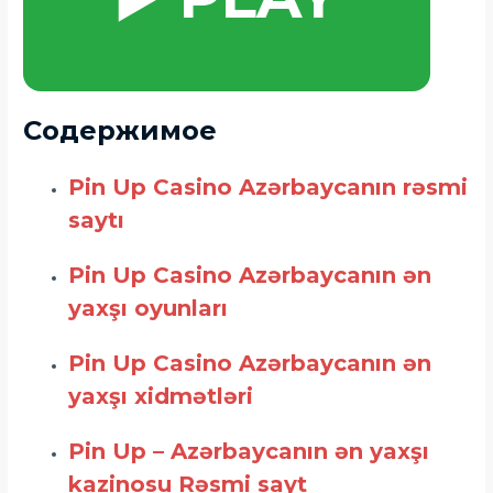
Содержимое
Pin Up Casino Azərbaycanın rəsmi
saytı
Pin Up Casino Azərbaycanın ən
yaxşı oyunları
Pin Up Casino Azərbaycanın ən
yaxşı xidmətləri
Pin Up – Azərbaycanın ən yaxşı
kazinosu Rəsmi sayt