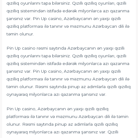
qızıllıq oyunlarını tapa bilərsiniz. Qızıllı qızıllıq oyunları, qızıllı
qızıllıq sistemindən istifadə edərək milyonlarca azı qazanma
şansınız var. Pin Up casino, Azərbaycanın ən yaxşı qızıllı
qızıllıq platforması ilə tanınır və məzmunu Azərbaycan dili ilə
təmin olunur.
Pin Up casino rəsmi saytında Azərbaycanın ən yaxşı qızıllı
qızıllıq oyunlarını tapa bilərsiniz. Qızıllı qızıllıq oyunları, qızıllı
qızıllıq sistemindən istifadə edərək milyonlarca azı qazanma
şansınız var. Pin Up casino, Azərbaycanın ən yaxşı qızıllı
qızıllıq platforması ilə tanınır və məzmunu Azərbaycan dili ilə
təmin olunur. Rəsmi saytında pinup az adımlarla qızıllı qızıllıq
oynayaraq milyonlarca azı qazanma şansınız var.
Pin Up casino, Azərbaycanın ən yaxşı qızıllı qızıllıq
platforması ilə tanınır və məzmunu Azərbaycan dili ilə təmin
olunur. Rəsmi saytında pinup az adımlarla qızıllı qızıllıq
oynayaraq milyonlarca azı qazanma şansınız var. Qızıllı