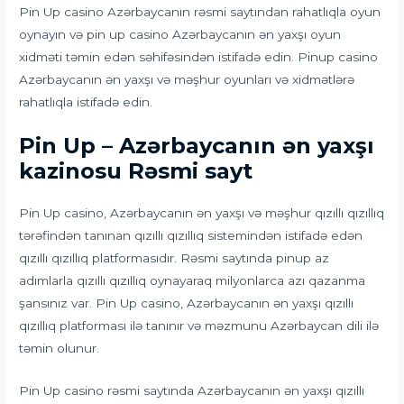
Pin Up casino Azərbaycanın rəsmi saytından rahatlıqla oyun
oynayın və pin up casino Azərbaycanın ən yaxşı oyun
xidməti təmin edən səhifəsindən istifadə edin. Pinup casino
Azərbaycanın ən yaxşı və məşhur oyunları və xidmətlərə
rahatlıqla istifadə edin.
Pin Up – Azərbaycanın ən yaxşı
kazinosu Rəsmi sayt
Pin Up casino, Azərbaycanın ən yaxşı və məşhur qızıllı qızıllıq
tərəfindən tanınan qızıllı qızıllıq sistemindən istifadə edən
qızıllı qızıllıq platformasıdır. Rəsmi saytında pinup az
adımlarla qızıllı qızıllıq oynayaraq milyonlarca azı qazanma
şansınız var. Pin Up casino, Azərbaycanın ən yaxşı qızıllı
qızıllıq platforması ilə tanınır və məzmunu Azərbaycan dili ilə
təmin olunur.
Pin Up casino rəsmi saytında Azərbaycanın ən yaxşı qızıllı