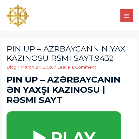
PIN UP – AZRBAYCANN N YAX
KAZINOSU RSMI SAYT.9432
Blog
/
March 24, 2026
/
Leave a Comment
PIN UP – AZƏRBAYCANIN
ƏN YAXŞI KAZINOSU |
RƏSMI SAYT
▶️ PLAY