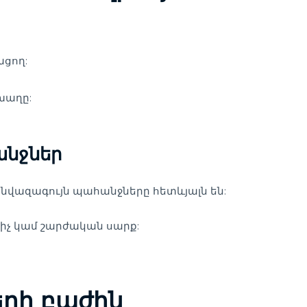
ցող:
խաղը:
նջներ
 նվազագույն պահանջները հետևյալն են:
իչ կամ շարժական սարք:
երի բաժին