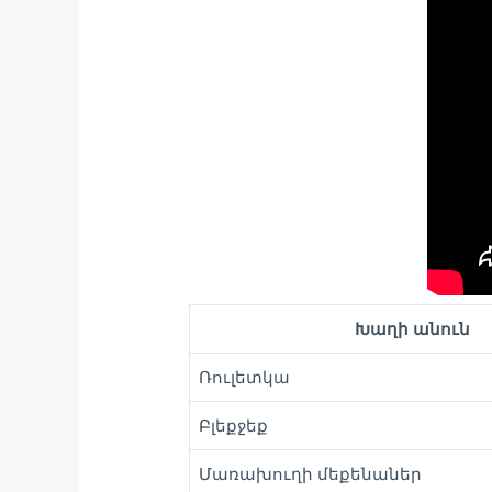
Խաղի անուն
Ռուլետկա
Բլեքջեք
Մառախուղի մեքենաներ