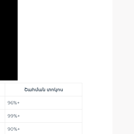
Շահման տոկոս
96%+
99%+
90%+