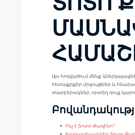
ՏՈՏՈ 
ՄԱՍՆԱ
ՀԱՄԱՇ
Այս հոդվածում մենք կներկայաց
հետաքրքիր մրցույթներ և հնարավ
տարբերակներ, որտեղ դուք կարող
Բովանդակությ
Ինչ է Տոտո Քազինո?
Խաղատեսակներ Տոտո Քազ