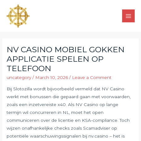
NV CASINO MOBIEL GOKKEN
APPLICATIE SPELEN OP
TELEFOON
uncategory
/
March 10, 2026
/
Leave a Comment
Bij Slotozilla wordt bijvoorbeeld vermeld dat NV Casino
werkt met bonussen die gepaard gaan met voorwaarden,
zoals een inzetvereiste x40. Als NV Casino op lange
termijn wil concurreren in NL, moet het open
communiceren over de licentie en KSA-compliance. Toch
wijzen onafhankelijke checks zoals Scamadviser op
potentiële waarschuwingssignalen bij nv.casino – het is