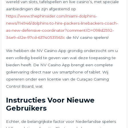
wereld van slots, tafelspellen en live casino’s, met speciale
aanbiedingen die zijn afgestemd op
https://www.thephinsider.com/miami-dolphins-
news/114946/dolphins-to-hire-packers-linebackers-coach-
as-new-defensive-coordinator?commentID=098d2592-
34e9-412e-97cd-63740531563c
de NV casino spelers!
We hebben de NV Casino App grondig onderzocht om u
een volledig beeld te geven van wat deze toepassing te
bieden heeft. De NV Casino App brengt een complete
gokervaring direct naar uw smartphone of tablet. Wij
opereren onder een licentie van de Curaçao Gaming
Control Board, wat
Instructies Voor Nieuwe
Gebruikers
Echter, de belangrijkste factor voor Nederlandse spelers