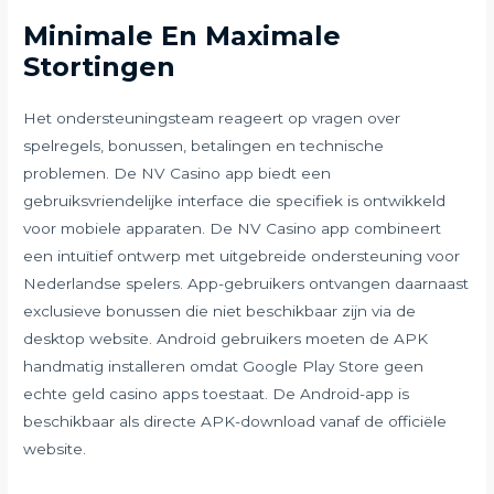
Minimale En Maximale
Stortingen
Het ondersteuningsteam reageert op vragen over
spelregels, bonussen, betalingen en technische
problemen. De NV Casino app biedt een
gebruiksvriendelijke interface die specifiek is ontwikkeld
voor mobiele apparaten. De NV Casino app combineert
een intuïtief ontwerp met uitgebreide ondersteuning voor
Nederlandse spelers. App-gebruikers ontvangen daarnaast
exclusieve bonussen die niet beschikbaar zijn via de
desktop website. Android gebruikers moeten de APK
handmatig installeren omdat Google Play Store geen
echte geld casino apps toestaat. De Android-app is
beschikbaar als directe APK-download vanaf de officiële
website.