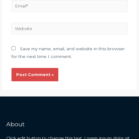
Save my name, email, and website in this browser
for the next time I comment.
About
Click edit button to change this text. Lorem ipsum dolor sit