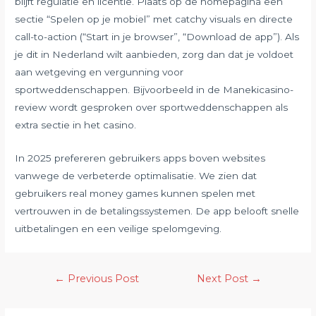
blijft regulatie en licentie. Plaats op de homepagina een
sectie “Spelen op je mobiel” met catchy visuals en directe
call-to-action (“Start in je browser”, “Download de app”). Als
je dit in Nederland wilt aanbieden, zorg dan dat je voldoet
aan wetgeving en vergunning voor
sportweddenschappen. Bijvoorbeeld in de Manekicasino-
review wordt gesproken over sportweddenschappen als
extra sectie in het casino.
In 2025 prefereren gebruikers apps boven websites
vanwege de verbeterde optimalisatie. We zien dat
gebruikers real money games kunnen spelen met
vertrouwen in de betalingssystemen. De app belooft snelle
uitbetalingen en een veilige spelomgeving.
←
Previous Post
Next Post
→