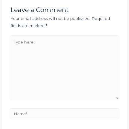
Leave a Comment
Your email address will not be published.
Required
fields are marked
*