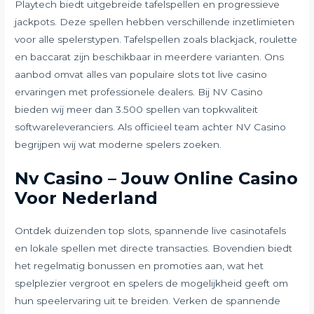
Playtech biedt uitgebreide tafelspellen en progressieve
jackpots. Deze spellen hebben verschillende inzetlimieten
voor alle spelerstypen. Tafelspellen zoals blackjack, roulette
en baccarat zijn beschikbaar in meerdere varianten. Ons
aanbod omvat alles van populaire slots tot live casino
ervaringen met professionele dealers. Bij NV Casino
bieden wij meer dan 3.500 spellen van topkwaliteit
softwareleveranciers. Als officieel team achter NV Casino
begrijpen wij wat moderne spelers zoeken.
Nv Casino – Jouw Online Casino
Voor Nederland
Ontdek duizenden top slots, spannende live casinotafels
en lokale spellen met directe transacties. Bovendien biedt
het regelmatig bonussen en promoties aan, wat het
spelplezier vergroot en spelers de mogelijkheid geeft om
hun speelervaring uit te breiden. Verken de spannende