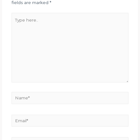
fields are marked
*