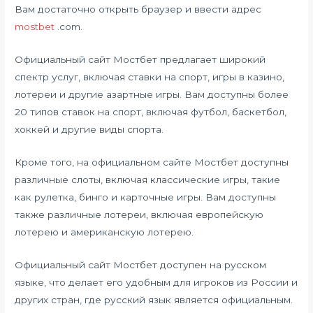
Вам достаточно открыть браузер и ввести адрес
mostbet
.com.
Официальный сайт Мостбет предлагает широкий
спектр услуг, включая ставки на спорт, игры в казино,
лотереи и другие азартные игры. Вам доступны более
20 типов ставок на спорт, включая футбол, баскетбол,
хоккей и другие виды спорта.
Кроме того, на официальном сайте Мостбет доступны
различные слоты, включая классические игры, такие
как рулетка, бинго и карточные игры. Вам доступны
также различные лотереи, включая европейскую
лотерею и американскую лотерею.
Официальный сайт Мостбет доступен на русском
языке, что делает его удобным для игроков из России и
других стран, где русский язык является официальным.