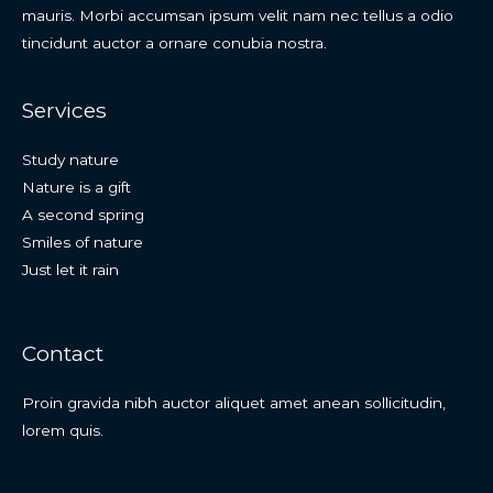
mauris. Morbi accumsan ipsum velit nam nec tellus a odio
tincidunt auctor a ornare conubia nostra.
Services
Study nature
Nature is a gift
A second spring
Smiles of nature
Just let it rain
Contact
Proin gravida nibh auctor aliquet amet anean sollicitudin,
lorem quis.