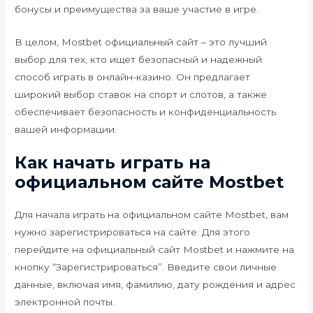
бонусы и преимущества за ваше участие в игре.
В целом, Mostbet официальный сайт – это лучший
выбор для тех, кто ищет безопасный и надежный
способ играть в онлайн-казино. Он предлагает
широкий выбор ставок на спорт и слотов, а также
обеспечивает безопасность и конфиденциальность
вашей информации.
Как начать играть на
официальном сайте Mostbet
Для начала играть на официальном сайте Mostbet, вам
нужно зарегистрироваться на сайте. Для этого
перейдите на официальный сайт Mostbet и нажмите на
кнопку “Зарегистрироваться”. Введите свои личные
данные, включая имя, фамилию, дату рождения и адрес
электронной почты.