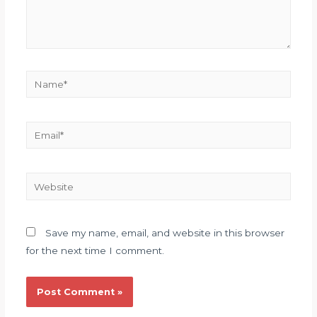
Save my name, email, and website in this browser
for the next time I comment.