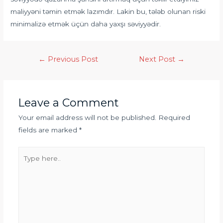
maliyyəni təmin etmək lazımdır. Lakin bu, tələb olunan riski
minimalizə etmək üçün daha yaxşı səviyyədir.
←
Previous Post
Next Post
→
Leave a Comment
Your email address will not be published.
Required
fields are marked
*