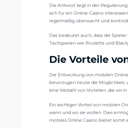
Die Antwort liegt in der Regulierung.
sich für ein Online-Casino interess
regelmäßig überwacht und kontrolli
Das bedeutet auch, dass die Spieler 
Tischspielen wie Roulette und Black
Die Vorteile vo
Die Entwicklung von mobilen Online
bevorzugen heute die Möglichkeit, vo
eine Vielzahl von Vorteilen, die wir
Ein wichtiger Vorteil von mobilen Onli
wann und wo sie wollen. Dies ermöglic
mobiles Online Casino bietet somit e