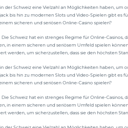
in der Schweiz eine Vielzahl an Möglichkeiten haben, um on
jack bis hin zu modernen Slots und Video-Spielen gibt es 
n einem sicheren und seriösen Online-Casino spielen?
 Die Schweiz hat ein strenges Regime für Online-Casinos, das
ieren, in einem sicheren und seriösem Umfeld spielen können
ert werden, um sicherzustellen, dass sie den höchsten Sta
in der Schweiz eine Vielzahl an Möglichkeiten haben, um on
jack bis hin zu modernen Slots und Video-Spielen gibt es 
n einem sicheren und seriösen Online-Casino spielen?
 Die Schweiz hat ein strenges Regime für Online-Casinos, das
ieren, in einem sicheren und seriösem Umfeld spielen können
ert werden, um sicherzustellen, dass sie den höchsten Sta
in der Schweiz eine Vielzahl an Möglichkeiten haben, um on