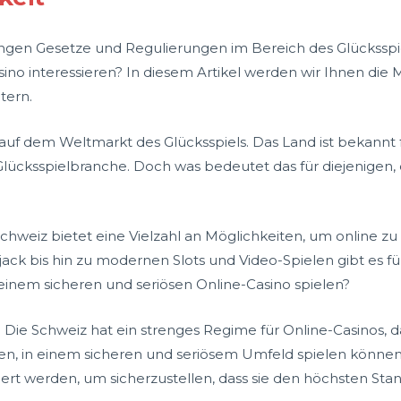
rengen Gesetze und Regulierungen im Bereich des Glücksspi
Casino interessieren? In diesem Artikel werden wir Ihnen di
tern.
er auf dem Weltmarkt des Glücksspiels. Das Land ist bekannt
cksspielbranche. Doch was bedeutet das für diejenigen, di
Schweiz bietet eine Vielzahl an Möglichkeiten, um online zu 
jack bis hin zu modernen Slots und Video-Spielen gibt es 
n einem sicheren und seriösen Online-Casino spielen?
 Die Schweiz hat ein strenges Regime für Online-Casinos, das
ieren, in einem sicheren und seriösem Umfeld spielen können
ert werden, um sicherzustellen, dass sie den höchsten Sta