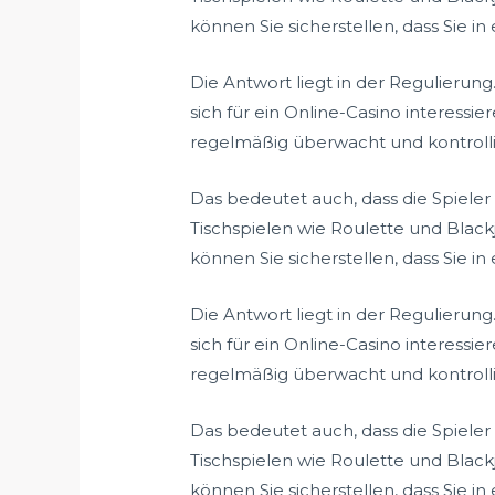
können Sie sicherstellen, dass Sie i
Die Antwort liegt in der Regulierung.
sich für ein Online-Casino interess
regelmäßig überwacht und kontrolli
Das bedeutet auch, dass die Spieler 
Tischspielen wie Roulette und Black
können Sie sicherstellen, dass Sie i
Die Antwort liegt in der Regulierung.
sich für ein Online-Casino interess
regelmäßig überwacht und kontrolli
Das bedeutet auch, dass die Spieler 
Tischspielen wie Roulette und Black
können Sie sicherstellen, dass Sie i