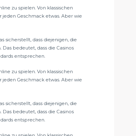
line zu spielen. Von klassischen
für jeden Geschmack etwas. Aber wie
 sicherstellt, dass diejenigen, die
. Das bedeutet, dass die Casinos
ndards entsprechen.
line zu spielen. Von klassischen
für jeden Geschmack etwas. Aber wie
 sicherstellt, dass diejenigen, die
. Das bedeutet, dass die Casinos
ndards entsprechen.
line zu spielen. Von klassischen