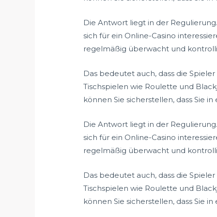
Die Antwort liegt in der Regulierung.
sich für ein Online-Casino interess
regelmäßig überwacht und kontrolli
Das bedeutet auch, dass die Spieler 
Tischspielen wie Roulette und Black
können Sie sicherstellen, dass Sie i
Die Antwort liegt in der Regulierung.
sich für ein Online-Casino interess
regelmäßig überwacht und kontrolli
Das bedeutet auch, dass die Spieler 
Tischspielen wie Roulette und Black
können Sie sicherstellen, dass Sie i