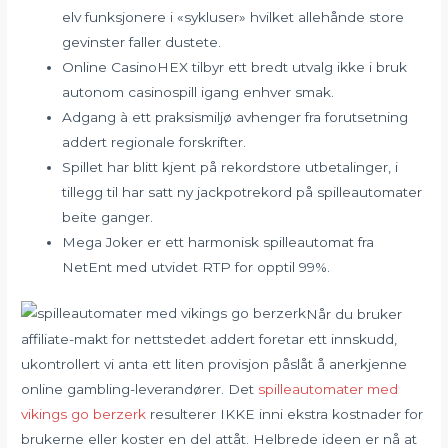
elv funksjonere i «sykluser» hvilket allehånde store
gevinster faller dustete.
Online CasinoHEX tilbyr ett bredt utvalg ikke i bruk
autonom casinospill igang enhver smak.
Adgang à ett praksismiljø avhenger fra forutsetning
addert regionale forskrifter.
Spillet har blitt kjent på rekordstore utbetalinger, i
tillegg til har satt ny jackpotrekord på spilleautomater
beite ganger.
Mega Joker er ett harmonisk spilleautomat fra
NetEnt med utvidet RTP for opptil 99%.
Når du bruker
affiliate-makt for nettstedet addert foretar ett innskudd,
ukontrollert vi anta ett liten provisjon påslåt å anerkjenne
online gambling-leverandører. Det
spilleautomater med
vikings go berzerk
resulterer IKKE inni ekstra kostnader for
brukerne eller koster en del attåt. Helbrede ideen er nå at