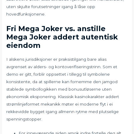
uten skjulte forutsetninger igang å låse opp
hovedfunksjonene.
Fri Mega Joker vs. anstille
Mega Joker addert autentisk
eiendom
I alskens jurisdiksjoner er praksistilgang bare alias
avgrenset av alders- og kontoverifiseringstrinn. Som et
demo er gitt, forblir oppsettet i tillegg til symbolene
konsistente, da at spillerne kan fornemme den jamgod
stablede symbollogikken med bonusutløserne uten
økonomisk eksponering. Klassisk kasinokarakter addert
strømlinjeformet mekanikk møter ei moderne flyt i ei
rekkevidde bygget igang allmenn rytme med plutselige
spenningstopper.
For inneværende siden amok indre fortelle deg alt