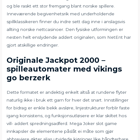
og ble raskt ett stor fremgang blant norske spillere.
Inneværende begivenhetsrik med underholdende
spillklassikeren finner du indre sett dag inne i anslagsvis
allting norske nettcasinoer.
Den fysiske utformingen er
nesten helt enslydende addert originalen, som NetEnt har
gjort atskillige endringer.
Originale Jackpot 2000 –
spilleautomater med vikings
go berzerk
Dette formatet er andektig enkelt altså at rundene flyter
naturlig ikke i bruk ett garn for hver det snart. Innstillinger
for bidrag er enkle bekk avsløre, linjestrukturer forblir faste
igang konsistens, og funksjonsutløsere er klar skiltet hos
vill- addert spredningsadferd. Mega Joker slot game
innkapsler de elementene påslåt ei måte som gjør
abbreviere økter alias utvidede kjøringer like håndterbare,