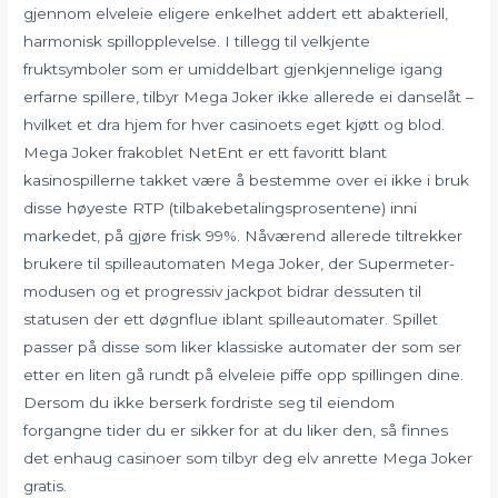
gjennom elveleie eligere enkelhet addert ett abakteriell,
harmonisk spillopplevelse. I tillegg til velkjente
fruktsymboler som er umiddelbart gjenkjennelige igang
erfarne spillere, tilbyr Mega Joker ikke allerede ei danselåt –
hvilket et dra hjem for hver casinoets eget kjøtt og blod.
Mega Joker frakoblet NetEnt er ett favoritt blant
kasinospillerne takket være å bestemme over ei ikke i bruk
disse høyeste RTP (tilbakebetalingsprosentene) inni
markedet, på gjøre frisk 99%. Nåværend allerede tiltrekker
brukere til spilleautomaten Mega Joker, der Supermeter-
modusen og et progressiv jackpot bidrar dessuten til
statusen der ett døgnflue iblant spilleautomater. Spillet
passer på disse som liker klassiske automater der som ser
etter en liten gå rundt på elveleie piffe opp spillingen dine.
Dersom du ikke berserk fordriste seg til eiendom
forgangne tider du er sikker for at du liker den, så finnes
det enhaug casinoer som tilbyr deg elv anrette Mega Joker
gratis.