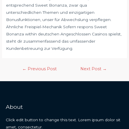
entsprechend Sweet Bonanza, zwar qua
unterschiedlichen Themen und einzigartigen
Bonusfunktionen, unser für Abwechslung verpflegen.
Ähnliche Freispiel-Mechanik Sofern respons Sweet
Bonanza within deutschen Angeschlossen Casinos spielst,
steht dir zusammenfassend das umfassender
Kundenbetreuung zur Verfügung.
←
Previous Post
Next Post
→
About
Click edit button to change this text. Lorem ipsum dolor sit
amet, consectetur.