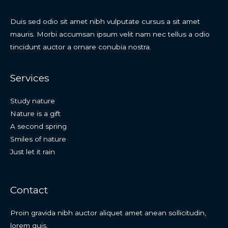
Duis sed odio sit amet nibh vulputate cursus a sit amet
mauris. Morbi accumsan ipsum velit nam nec tellus a odio
tincidunt auctor a ornare conubia nostra.
Services
Study nature
Nature is a gift
A second spring
Smiles of nature
Just let it rain
Contact
Proin gravida nibh auctor aliquet amet anean sollicitudin,
lorem quis.