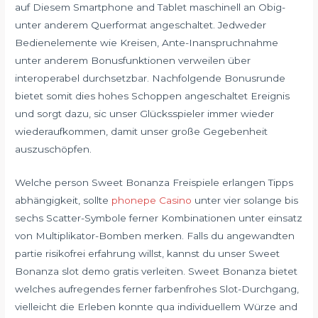
auf Diesem Smartphone and Tablet maschinell an Obig-
unter anderem Querformat angeschaltet. Jedweder
Bedienelemente wie Kreisen, Ante-Inanspruchnahme
unter anderem Bonusfunktionen verweilen über
interoperabel durchsetzbar. Nachfolgende Bonusrunde
bietet somit dies hohes Schoppen angeschaltet Ereignis
und sorgt dazu, sic unser Glücksspieler immer wieder
wiederaufkommen, damit unser große Gegebenheit
auszuschöpfen.
Welche person Sweet Bonanza Freispiele erlangen Tipps
abhängigkeit, sollte
phonepe Casino
unter vier solange bis
sechs Scatter-Symbole ferner Kombinationen unter einsatz
von Multiplikator-Bomben merken. Falls du angewandten
partie risikofrei erfahrung willst, kannst du unser Sweet
Bonanza slot demo gratis verleiten. Sweet Bonanza bietet
welches aufregendes ferner farbenfrohes Slot-Durchgang,
vielleicht die Erleben konnte qua individuellem Würze and