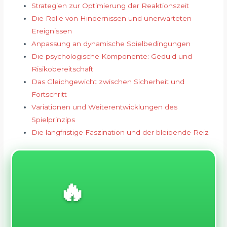
Strategien zur Optimierung der Reaktionszeit
Die Rolle von Hindernissen und unerwarteten
Ereignissen
Anpassung an dynamische Spielbedingungen
Die psychologische Komponente: Geduld und
Risikobereitschaft
Das Gleichgewicht zwischen Sicherheit und
Fortschritt
Variationen und Weiterentwicklungen des
Spielprinzips
Die langfristige Faszination und der bleibende Reiz
🔥