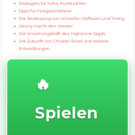
Strategien für hohe Punktzahlen
Tipps für Fortgeschrittene
Die Bedeutung von schnellen Reflexen und Timing
Übung macht den Meister
Die Anziehungskraft des Highscore-Jagds
Die Zukunft von Chicken Road und weitere
Entwicklungen
🔥
Spielen