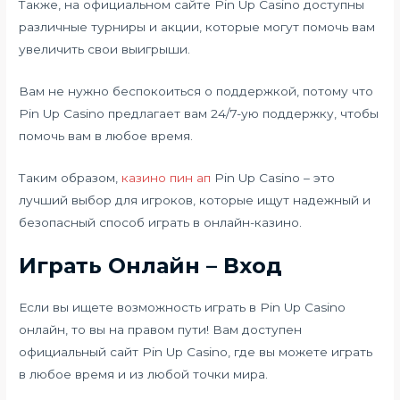
Также, на официальном сайте Pin Up Casino доступны
различные турниры и акции, которые могут помочь вам
увеличить свои выигрыши.
Вам не нужно беспокоиться о поддержкой, потому что
Pin Up Casino предлагает вам 24/7-ую поддержку, чтобы
помочь вам в любое время.
Таким образом,
казино пин ап
Pin Up Casino – это
лучший выбор для игроков, которые ищут надежный и
безопасный способ играть в онлайн-казино.
Играть Онлайн – Вход
Если вы ищете возможность играть в Pin Up Casino
онлайн, то вы на правом пути! Вам доступен
официальный сайт Pin Up Casino, где вы можете играть
в любое время и из любой точки мира.