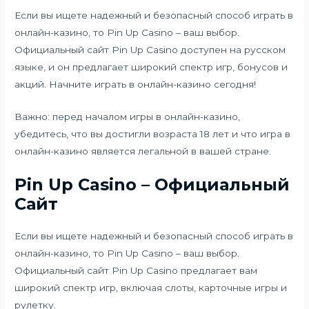
Если вы ищете надежный и безопасный способ играть в
онлайн-казино, то Pin Up Casino – ваш выбор.
Официальный сайт Pin Up Casino доступен на русском
языке, и он предлагает широкий спектр игр, бонусов и
акций. Начните играть в онлайн-казино сегодня!
Важно: перед началом игры в онлайн-казино,
убедитесь, что вы достигли возраста 18 лет и что игра в
онлайн-казино является легальной в вашей стране.
Pin Up Casino – Официальный
Сайт
Если вы ищете надежный и безопасный способ играть в
онлайн-казино, то Pin Up Casino – ваш выбор.
Официальный сайт Pin Up Casino предлагает вам
широкий спектр игр, включая слоты, карточные игры и
рулетку.