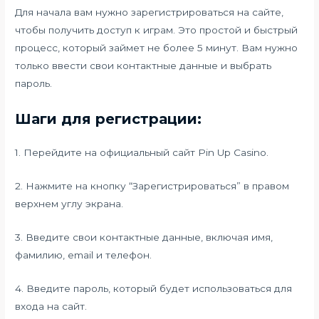
Для начала вам нужно зарегистрироваться на сайте,
чтобы получить доступ к играм. Это простой и быстрый
процесс, который займет не более 5 минут. Вам нужно
только ввести свои контактные данные и выбрать
пароль.
Шаги для регистрации:
1. Перейдите на официальный сайт Pin Up Casino.
2. Нажмите на кнопку “Зарегистрироваться” в правом
верхнем углу экрана.
3. Введите свои контактные данные, включая имя,
фамилию, email и телефон.
4. Введите пароль, который будет использоваться для
входа на сайт.