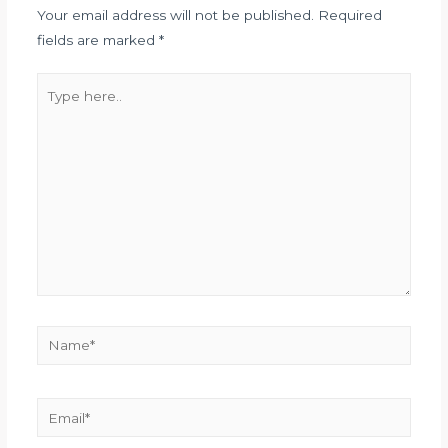
Your email address will not be published.
Required
fields are marked
*