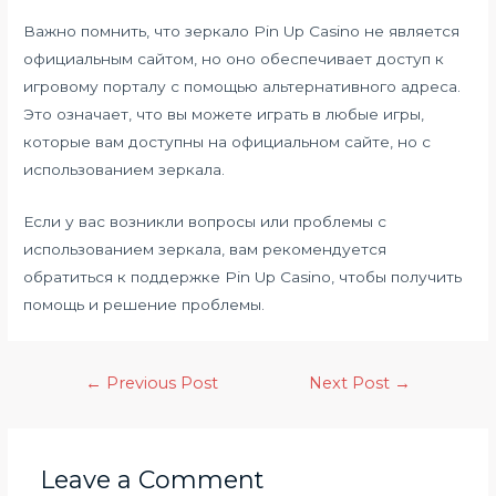
Важно помнить, что зеркало Pin Up Casino не является
официальным сайтом, но оно обеспечивает доступ к
игровому порталу с помощью альтернативного адреса.
Это означает, что вы можете играть в любые игры,
которые вам доступны на официальном сайте, но с
использованием зеркала.
Если у вас возникли вопросы или проблемы с
использованием зеркала, вам рекомендуется
обратиться к поддержке Pin Up Casino, чтобы получить
помощь и решение проблемы.
←
Previous Post
Next Post
→
Leave a Comment