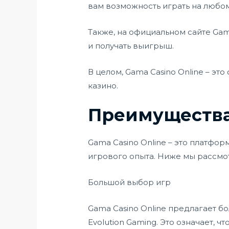
вам возможность играть на любом
Также, на официальном сайте Gam
и получать выигрыш.
В целом, Gama Casino Online – эт
казино.
Преимущества
Gama Casino Online – это платфо
игрового опыта. Ниже мы рассмо
Большой выбор игр
Gama Casino Online предлагает бо
Evolution Gaming. Это означает, 