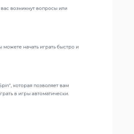
у вас возникнут вопросы или
ы можете начать играть быстро и
pin”, которая позволяет вам
играть в игры автоматически.