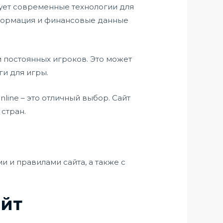
зует современные технологии для
нформация и финансовые данные
и постоянных игроков. Это может
ги для игры.
line – это отличный выбор. Сайт
 стран.
и и правилами сайта, а также с
айт