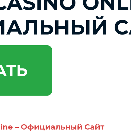
ASINO ONLI
АЛЬНЫЙ С
АТЬ
line – Официальный Сайт