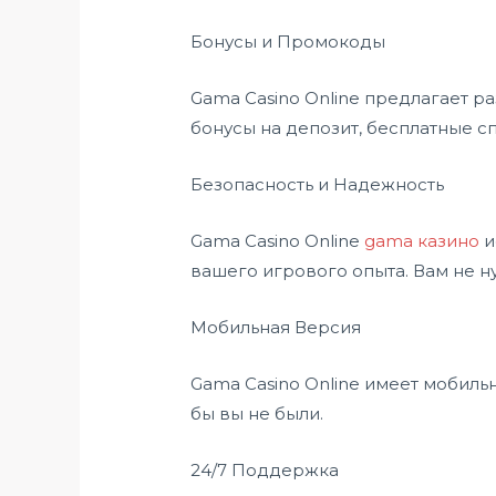
Бонусы и Промокоды
Gama Casino Online предлагает р
бонусы на депозит, бесплатные 
Безопасность и Надежность
Gama Casino Online
gama казино
и
вашего игрового опыта. Вам не 
Мобильная Версия
Gama Casino Online имеет мобиль
бы вы не были.
24/7 Поддержка