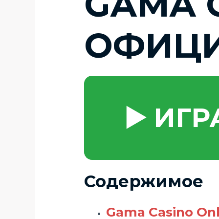
GAMA C
ОФИЦИ
▶️ ИГР
Содержимое
Gama Casino On