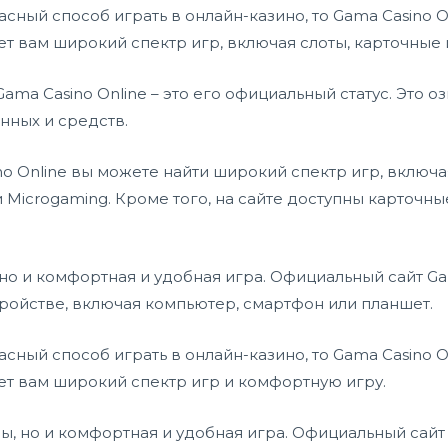
сный способ играть в онлайн-казино, то Gama Casino 
ет вам широкий спектр игр, включая слоты, карточные 
a Casino Online – это его официальный статус. Это оз
нных и средств.
o Online вы можете найти широкий спектр игр, включа
 Microgaming. Кроме того, на сайте доступны карточные
, но и комфортная и удобная игра. Официальный сайт G
ройстве, включая компьютер, смартфон или планшет.
сный способ играть в онлайн-казино, то Gama Casino 
ает вам широкий спектр игр и комфортную игру.
ры, но и комфортная и удобная игра. Официальный сайт