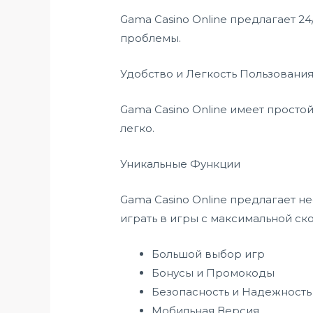
Gama Casino Online предлагает 2
проблемы.
Удобство и Легкость Пользовани
Gama Casino Online имеет простой
легко.
Уникальные Функции
Gama Casino Online предлагает не
играть в игры с максимальной ско
Большой выбор игр
Бонусы и Промокоды
Безопасность и Надежность
Мобильная Версия