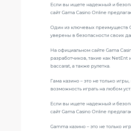
Если вы ищете надежный и безопа
сайт Gama Casino Online предлага
Один из ключевых преимуществ Gam
уверены в безопасности своих да
На официальном сайте Gama Casin
разработчиков, такие как NetEnt и
baccarat, а также рулетка.
Гама казино – это не только игры
возможность играть на любом уст
Если вы ищете надежный и безопа
сайт Gama Casino Online предлаг
Gamma казино – это не только иг