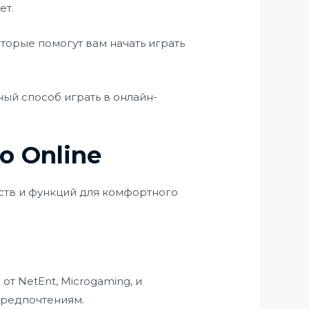
ет.
оторые помогут вам начать играть
ный способ играть в онлайн-
 Online
еств и функций для комфортного
от NetEnt, Microgaming, и
 предпочтениям.