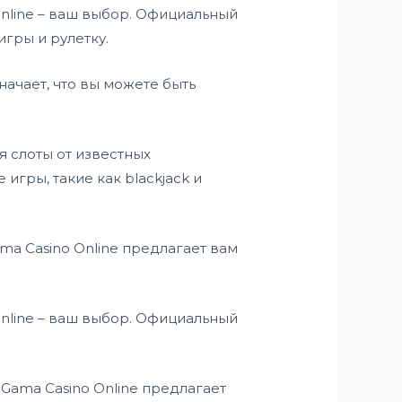
Online – ваш выбор. Официальный
игры и рулетку.
начает, что вы можете быть
я слоты от известных
 игры, такие как blackjack и
ama Casino Online предлагает вам
Online – ваш выбор. Официальный
 Gama Casino Online предлагает