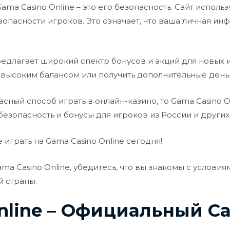
ma Casino Online – это его безопасность. Сайт исполь
зопасности игроков. Это означает, что ваша личная и
предлагает широкий спектр бонусов и акций для новых 
е высоким балансом или получить дополнительные день
ный способ играть в онлайн-казино, то Gama Casino On
езопасность и бонусы для игроков из России и других
 играть на Gama Casino Online сегодня!
a Casino Online, убедитесь, что вы знакомы с условиям
й страны.
nline – Официальный С