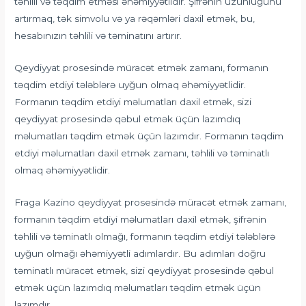
təhlili və təqdim etməsi əhəmiyyətlidir. Şifrənin uzunluğunu
artırmaq, tək simvolu və ya rəqəmləri daxil etmək, bu,
hesabınızın təhlili və təminatını artırır.
Qeydiyyat prosesində müracət etmək zamanı, formanın
təqdim etdiyi tələblərə uyğun olmaq əhəmiyyətlidir.
Formanın təqdim etdiyi məlumatları daxil etmək, sizi
qeydiyyat prosesində qəbul etmək üçün lazımdıq
məlumatları təqdim etmək üçün lazımdır. Formanın təqdim
etdiyi məlumatları daxil etmək zamanı, təhlili və təminatlı
olmaq əhəmiyyətlidir.
Fraga Kazino qeydiyyat prosesində müracət etmək zamanı,
formanın təqdim etdiyi məlumatları daxil etmək, şifrənin
təhlili və təminatlı olmağı, formanın təqdim etdiyi tələblərə
uyğun olmağı əhəmiyyətli adımlardır. Bu adımları doğru
təminatlı müracət etmək, sizi qeydiyyat prosesində qəbul
etmək üçün lazımdıq məlumatları təqdim etmək üçün
lazımdır.