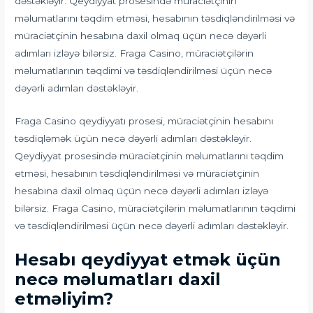
dəstəkləyir. Qeydiyyat prosesində müraciətçinin
məlumatlarını təqdim etməsi, hesabının təsdiqləndirilməsi və
müraciətçinin hesabına daxil olmaq üçün necə dəyərli
adımları izləyə bilərsiz. Fraga Casino, müraciətçilərin
məlumatlarının təqdimi və təsdiqləndirilməsi üçün necə
dəyərli adımları dəstəkləyir.
Fraga Casino qeydiyyatı prosesi, müraciətçinin hesabını
təsdiqləmək üçün necə dəyərli adımları dəstəkləyir.
Qeydiyyat prosesində müraciətçinin məlumatlarını təqdim
etməsi, hesabının təsdiqləndirilməsi və müraciətçinin
hesabına daxil olmaq üçün necə dəyərli adımları izləyə
bilərsiz. Fraga Casino, müraciətçilərin məlumatlarının təqdimi
və təsdiqləndirilməsi üçün necə dəyərli adımları dəstəkləyir.
Hesabı qeydiyyat etmək üçün
necə məlumatları daxil
etməliyim?