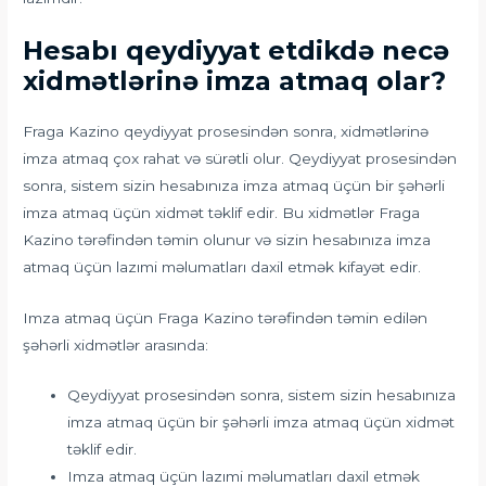
Hesabı qeydiyyat etdikdə necə
xidmətlərinə imza atmaq olar?
Fraga Kazino qeydiyyat prosesindən sonra, xidmətlərinə
imza atmaq çox rahat və sürətli olur. Qeydiyyat prosesindən
sonra, sistem sizin hesabınıza imza atmaq üçün bir şəhərli
imza atmaq üçün xidmət təklif edir. Bu xidmətlər Fraga
Kazino tərəfindən təmin olunur və sizin hesabınıza imza
atmaq üçün lazımi məlumatları daxil etmək kifayət edir.
Imza atmaq üçün Fraga Kazino tərəfindən təmin edilən
şəhərli xidmətlər arasında:
Qeydiyyat prosesindən sonra, sistem sizin hesabınıza
imza atmaq üçün bir şəhərli imza atmaq üçün xidmət
təklif edir.
Imza atmaq üçün lazımi məlumatları daxil etmək