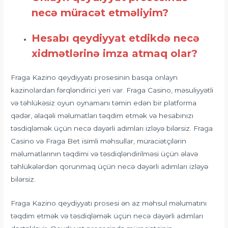
necə müracət etməliyim?
Hesabı qeydiyyat etdikdə necə
xidmətlərinə imza atmaq olar?
Fraga Kazino qeydiyyatı prosesinin basqa onlayn
kazinolardan fərqləndirici yeri var. Fraga Casino, məsuliyyətli
və təhlükəsiz oyun oynamanı təmin edən bir platforma
qədər, əlaqəli məlumatları təqdim etmək və hesabınızı
təsdiqləmək üçün necə dəyərli adımları izləyə bilərsiz. Fraga
Casino və Fraga Bet isimli məhsullar, müraciətçilərin
məlumatlarının təqdimi və təsdiqləndirilməsi üçün əlavə
təhlükələrdən qorunmaq üçün necə dəyərli adımları izləyə
bilərsiz.
Fraga Kazino qeydiyyatı prosesi ən az məhsul məlumatını
təqdim etmək və təsdiqləmək üçün necə dəyərli adımları