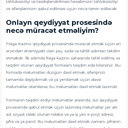
təhlükəsizliyi və təsdiqləndirilməsi hesabınızın təhlükəsizliyi
və sifarişlərinizin qabul edilməsi üçün necə təmin ediləcək.
Onlayn qeydiyyat prosesində
necə müracət etməliyim?
Fraga Kazino qeydiyyat prosesində müracət etmək üçün ən
ərzindən əhəmiyyətli olan şey, sadə və təhlili adımları takdim
etməkdir. İlk adımda fraga kazino sahəsində təhlil edilmiş və
təqdim olunan qeydiyyat formasını təqdim edə bilərsiniz. Bu
formada məlumatları düzgün daxil etmək, sifarişinizi
tamamilə dəyişdirmək və ya yeniləmək üçün əlavə
məlumatlar istənilərsə, bu məlumatları daxil etmək lazımdır.
Formanın təqdim etdiyi məlumatlar arasında, sizi qeydiyyat
prosesində qəbul etmək üçün lazımdıq məlumatlar yer alır:
ad, soyad, tələb olunan tələbə və ya iş yeri e-poçt adresi,
şifrə və ya parol. Bu məlumatları daxil etmək zamanı, şifrənin