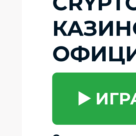
CRYPT
КАЗИН
ОФИЦИ
▶️ ИГР