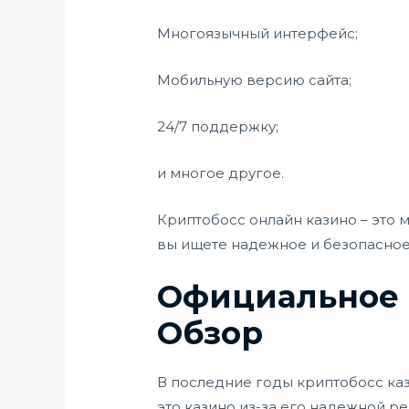
Многоязычный интерфейс;
Мобильную версию сайта;
24/7 поддержку;
и многое другое.
Криптобосс онлайн казино – это м
вы ищете надежное и безопасное 
Официальное о
Обзор
В последние годы криптобосс ка
это казино из-за его надежной р