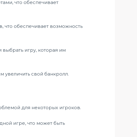
тами, что обеспечивает
в, что обеспечивает возможность
 выбрать игру, которая им
м увеличить свой банкролл.
роблемой для некоторых игроков.
дной игре, что может быть