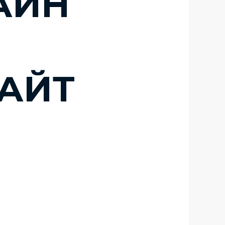
АЙН
АЙТ