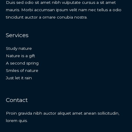
Duis sed odio sit amet nibh vulputate cursus a sit amet
mauris. Morbi accumsan ipsum velit nam nec tellus a odio
tincidunt auctor a ornare conubia nostra.
Services
Study nature
Nature is a gift
A second spring
Smiles of nature
Just let it rain
Contact
Proin gravida nibh auctor aliquet amet anean sollicitudin,
lorem quis.