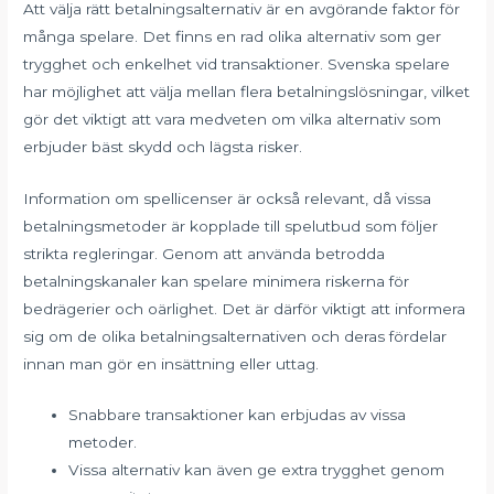
Att välja rätt betalningsalternativ är en avgörande faktor för
många spelare. Det finns en rad olika alternativ som ger
trygghet och enkelhet vid transaktioner. Svenska spelare
har möjlighet att välja mellan flera betalningslösningar, vilket
gör det viktigt att vara medveten om vilka alternativ som
erbjuder bäst skydd och lägsta risker.
Information om spellicenser är också relevant, då vissa
betalningsmetoder är kopplade till spelutbud som följer
strikta regleringar. Genom att använda betrodda
betalningskanaler kan spelare minimera riskerna för
bedrägerier och oärlighet. Det är därför viktigt att informera
sig om de olika betalningsalternativen och deras fördelar
innan man gör en insättning eller uttag.
Snabbare transaktioner kan erbjudas av vissa
metoder.
Vissa alternativ kan även ge extra trygghet genom