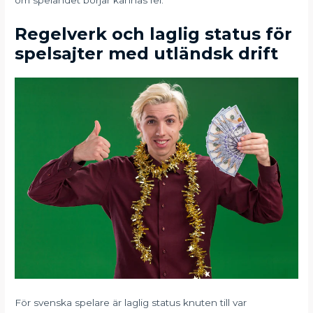
om spelandet börjar kännas fel.
Regelverk och laglig status för
spelsajter med utländsk drift
För svenska spelare är laglig status knuten till var