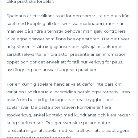
olika praktiska fördelar.
Spelpaus är ett välkänt stöd för den som vill ta en paus från
spel med koppling till den svenska marknaden, men när
man ser på andra alternativ behöver man själv kontrollera
vilka egna gränser som finns hos operatören. Här blir risker,
tidsgränser, insättningsgränser och självhjälpsfunktioner
särskilt relevanta. En bra aktör presenterar sin information
öppet och gör det enkelt att förstå hur verktyg för paus,
avstängning och ansvar fungerar i praktiken.
För en kunnig spelare handlar valet därför inte bara om
variation i spelutbud eller smidiga betalningsalternativ, utan
också om hur tydligt bolaget hanterar trygghet och
spelansvar. De bästa alternativen kombinerar flera
stödverktyg, enkel kontakt med kundtjänst och klara regler
kring spellicenser. Det ger svenska spelare bättre
förutsättningar att spela med kontroll och att snabbt agera