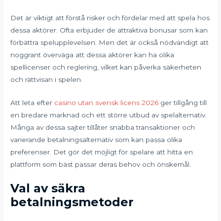
Det är viktigt att förstå risker och fördelar med att spela hos
dessa aktörer. Ofta erbjuder de attraktiva bonusar som kan
förbättra spelupplevelsen. Men det är också nödvändigt att
noggrant överväga att dessa aktörer kan ha olika
spellicenser och reglering, vilket kan påverka säkerheten
och rättvisan i spelen.
Att leta efter
casino utan svensk licens 2026
ger tillgång till
en bredare marknad och ett större utbud av spelalternativ.
Många av dessa sajter tillåter snabba transaktioner och
varierande betalningsalternativ som kan passa olika
preferenser. Det gör det möjligt för spelare att hitta en
plattform som bäst passar deras behov och önskemål.
Val av säkra
betalningsmetoder