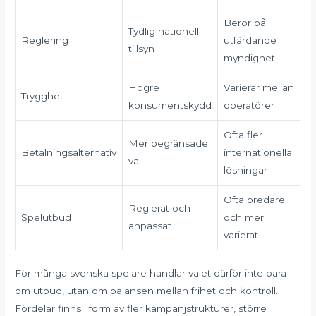
Beror på
Tydlig nationell
Reglering
utfärdande
tillsyn
myndighet
Högre
Varierar mellan
Trygghet
konsumentskydd
operatörer
Ofta fler
Mer begränsade
Betalningsalternativ
internationella
val
lösningar
Ofta bredare
Reglerat och
Spelutbud
och mer
anpassat
varierat
För många svenska spelare handlar valet därför inte bara
om utbud, utan om balansen mellan frihet och kontroll.
Fördelar finns i form av fler kampanjstrukturer, större