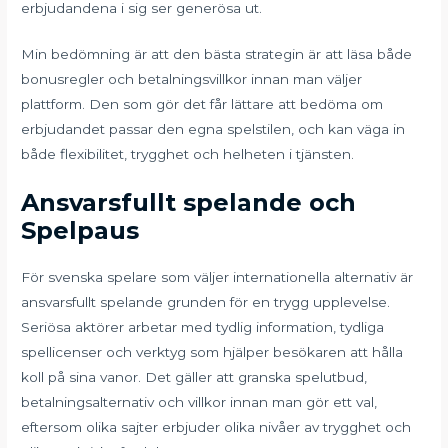
erbjudandena i sig ser generösa ut.
Min bedömning är att den bästa strategin är att läsa både
bonusregler och betalningsvillkor innan man väljer
plattform. Den som gör det får lättare att bedöma om
erbjudandet passar den egna spelstilen, och kan väga in
både flexibilitet, trygghet och helheten i tjänsten.
Ansvarsfullt spelande och
Spelpaus
För svenska spelare som väljer internationella alternativ är
ansvarsfullt spelande grunden för en trygg upplevelse.
Seriösa aktörer arbetar med tydlig information, tydliga
spellicenser och verktyg som hjälper besökaren att hålla
koll på sina vanor. Det gäller att granska spelutbud,
betalningsalternativ och villkor innan man gör ett val,
eftersom olika sajter erbjuder olika nivåer av trygghet och