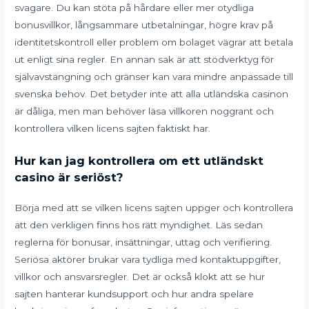
svagare. Du kan stöta på hårdare eller mer otydliga
bonusvillkor, långsammare utbetalningar, högre krav på
identitetskontroll eller problem om bolaget vägrar att betala
ut enligt sina regler. En annan sak är att stödverktyg för
självavstängning och gränser kan vara mindre anpassade till
svenska behov. Det betyder inte att alla utländska casinon
är dåliga, men man behöver läsa villkoren noggrant och
kontrollera vilken licens sajten faktiskt har.
Hur kan jag kontrollera om ett utländskt
casino är seriöst?
Börja med att se vilken licens sajten uppger och kontrollera
att den verkligen finns hos rätt myndighet. Läs sedan
reglerna för bonusar, insättningar, uttag och verifiering.
Seriösa aktörer brukar vara tydliga med kontaktuppgifter,
villkor och ansvarsregler. Det är också klokt att se hur
sajten hanterar kundsupport och hur andra spelare