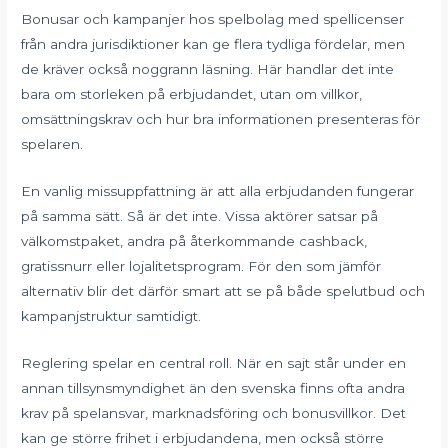
Bonusar och kampanjer hos spelbolag med spellicenser
från andra jurisdiktioner kan ge flera tydliga fördelar, men
de kräver också noggrann läsning. Här handlar det inte
bara om storleken på erbjudandet, utan om villkor,
omsättningskrav och hur bra informationen presenteras för
spelaren.
En vanlig missuppfattning är att alla erbjudanden fungerar
på samma sätt. Så är det inte. Vissa aktörer satsar på
välkomstpaket, andra på återkommande cashback,
gratissnurr eller lojalitetsprogram. För den som jämför
alternativ blir det därför smart att se på både spelutbud och
kampanjstruktur samtidigt.
Reglering spelar en central roll. När en sajt står under en
annan tillsynsmyndighet än den svenska finns ofta andra
krav på spelansvar, marknadsföring och bonusvillkor. Det
kan ge större frihet i erbjudandena, men också större