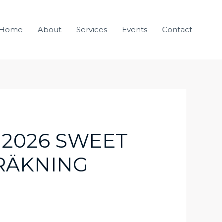
Home
About
Services
Events
Contact
2026 SWEET
RÄKNING