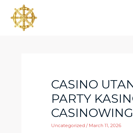
CASINO UTA
PARTY KASI
CASINOWING
Uncategorized
/
March 11, 2026