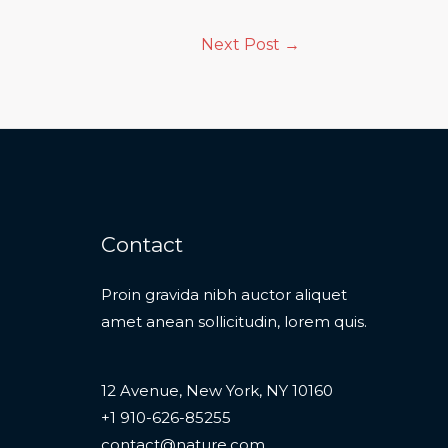
Next Post
→
Contact
Proin gravida nibh auctor aliquet
amet anean sollicitudin, lorem quis.
12 Avenue, New York, NY 10160
+1 910-626-85255
contact@nature.com