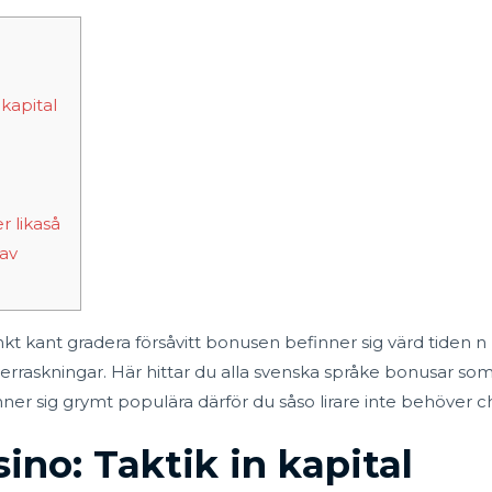
 kapital
r likaså
av
nkt kant gradera försåvitt bonusen befinner sig värd tiden
erraskningar. Här hittar du alla svenska språke bonusar som
er sig grymt populära därför du såso lirare inte behöver 
ino: Taktik in kapital