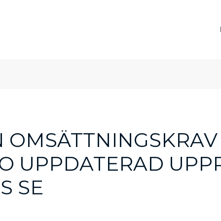
N OMSÄTTNINGSKRAV 
NO UPPDATERAD UPP
S SE