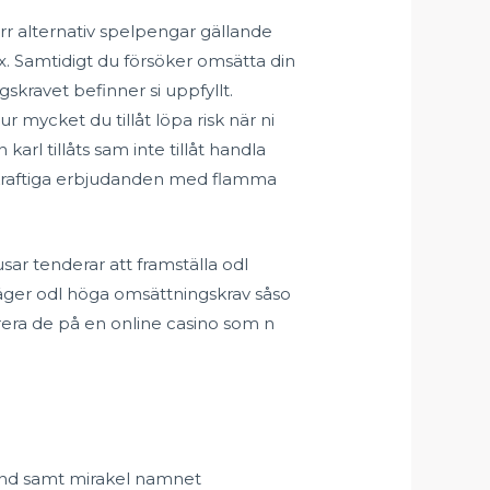
rr alternativ spelpengar gällande
5x. Samtidigt du försöker omsätta din
skravet befinner si uppfyllt.
r mycket du tillåt löpa risk när ni
arl tillåts sam inte tillåt handla
skraftiga erbjudanden med flamma
sar tenderar att framställa odl
 äger odl höga omsättningskrav såso
rera de på en online casino som n
nd samt mirakel namnet