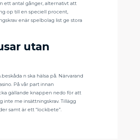
ett antal gånger, alternativt att
g op till en speciell procent,
ngskrav enär spelbolag list ge stora
usar utan
en.beskåda n ska hälsa på. Närvarand
sino. På vår part innan
licka gällande knappen nedo för att
 inte me insättningskrav. Tillägg
der samt är ett “lockbete”.