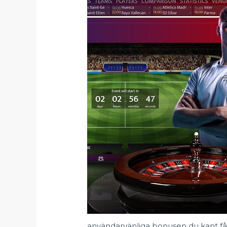
användarvänliga bonusen du kant få. 