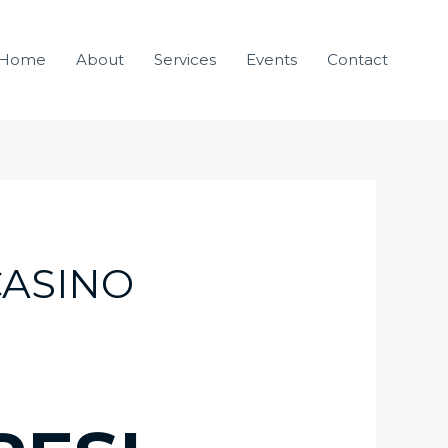
Home
About
Services
Events
Contact
CASINO