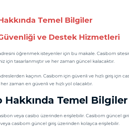
Hakkında Temel Bilgiler
üvenliği ve Destek Hizmetleri
 adresini öğrenmek isteyenler için bu makale. Casibom sitesi
niz için tasarlanmıştır ve her zaman güncel kalacaktır.
dreslerden kaçının. Casibom için güvenli ve hızlı giriş için c
 her zaman en güvenli ve hızlı yol olacaktır.
 Hakkında Temel Bilgiler
casibon veya casibo üzerinden erişilebilir. Casibom güncel gi
eya casibom güncel giriş üzerinden kolayca erişilebilir.