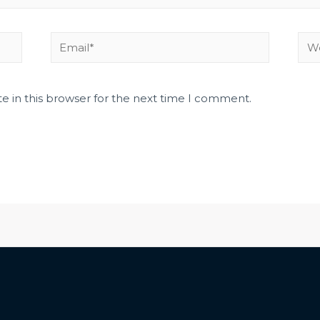
e in this browser for the next time I comment.