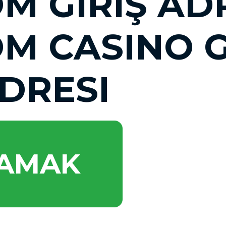
M GIRIŞ ADR
OM CASINO 
ADRESI
NAMAK