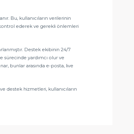
nır. Bu, kullanıcıların verilerinin
 kontrol ederek ve gerekli önlemleri
arlanmıştır. Destek ekibinin 24/7
me sürecinde yardımcı olur ve
 sunar, bunlar arasında e-posta, live
ve destek hizmetleri, kullanıcıların