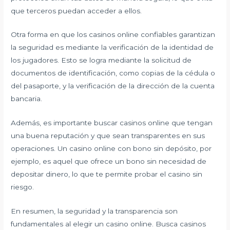
que terceros puedan acceder a ellos.
Otra forma en que los casinos online confiables garantizan
la seguridad es mediante la verificación de la identidad de
los jugadores. Esto se logra mediante la solicitud de
documentos de identificación, como copias de la cédula o
del pasaporte, y la verificación de la dirección de la cuenta
bancaria.
Además, es importante buscar casinos online que tengan
una buena reputación y que sean transparentes en sus
operaciones. Un casino online con bono sin depósito, por
ejemplo, es aquel que ofrece un bono sin necesidad de
depositar dinero, lo que te permite probar el casino sin
riesgo.
En resumen, la seguridad y la transparencia son
fundamentales al elegir un casino online. Busca casinos