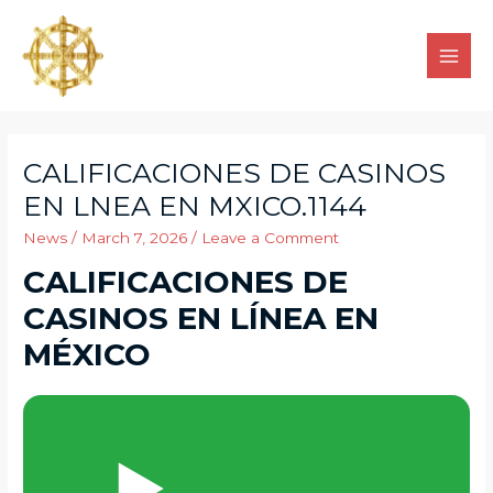
CALIFICACIONES DE CASINOS
EN LNEA EN MXICO.1144
News
/
March 7, 2026
/
Leave a Comment
CALIFICACIONES DE
CASINOS EN LÍNEA EN
MÉXICO
▶️