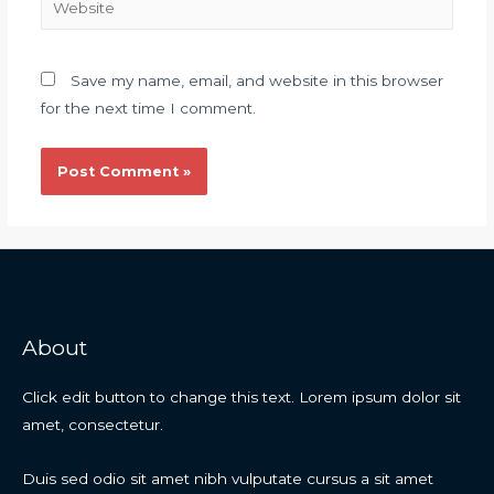
Save my name, email, and website in this browser
for the next time I comment.
About
Click edit button to change this text. Lorem ipsum dolor sit
amet, consectetur.
Duis sed odio sit amet nibh vulputate cursus a sit amet