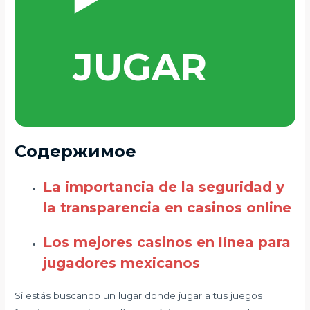
JUGAR
Содержимое
La importancia de la seguridad y
la transparencia en casinos online
Los mejores casinos en línea para
jugadores mexicanos
Si estás buscando un lugar donde jugar a tus juegos