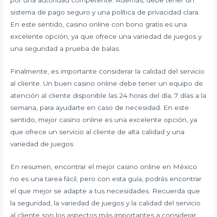
por una autoridad competente. Además, debe tener un
sistema de pago seguro y una política de privacidad clara.
En este sentido, casino online con bono gratis es una
excelente opción, ya que ofrece una variedad de juegos y
una seguridad a prueba de balas.
Finalmente, es importante considerar la calidad del servicio
al cliente. Un buen casino online debe tener un equipo de
atención al cliente disponible las 24 horas del día, 7 días a la
semana, para ayudarte en caso de necesidad. En este
sentido, mejor casino online es una excelente opción, ya
que ofrece un servicio al cliente de alta calidad y una
variedad de juegos.
En resumen, encontrar el mejor casino online en México
no es una tarea fácil, pero con esta guía, podrás encontrar
el que mejor se adapte a tus necesidades. Recuerda que
la seguridad, la variedad de juegos y la calidad del servicio
al cliente son los aspectos más importantes a considerar.