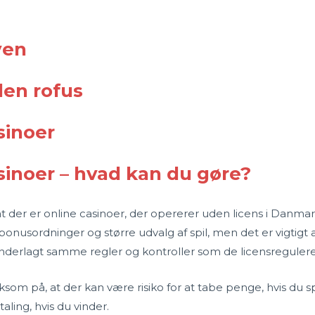
ven
den rofus
sinoer
asinoer – hvad kan du gøre?
t der er online casinoer, der opererer uden licens i Danmar
 bonusordninger og større udvalg af spil, men det er vigtigt a
underlagt samme regler og kontroller som de licensregulere
som på, at der kan være risiko for at tabe penge, hvis du s
aling, hvis du vinder.