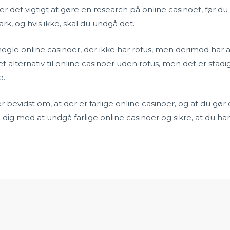
er det vigtigt at gøre en research på online casinoet, før du
rk, og hvis ikke, skal du undgå det.
r nogle online casinoer, der ikke har rofus, men derimod har
et alternativ til online casinoer uden rofus, men det er stadi
e.
r bevidst om, at der er farlige online casinoer, og at du gør
pe dig med at undgå farlige online casinoer og sikre, at du 