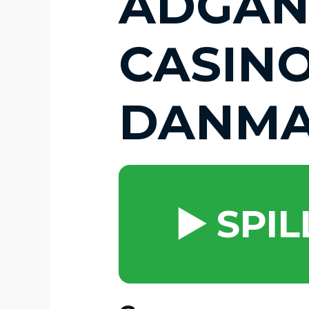
ADGANG
CASINO
DANM
▶️ SPI