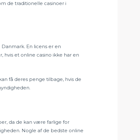
m de traditionelle casinoer i
 i Danmark. En licens er en
 hvis et online casino ikke har en
 kan få deres penge tilbage, hvis de
lemyndigheden.
oer, da de kan være farlige for
ndigheden. Nogle af de bedste online