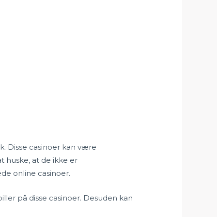
k. Disse casinoer kan være
t huske, at de ikke er
de online casinoer.
piller på disse casinoer. Desuden kan