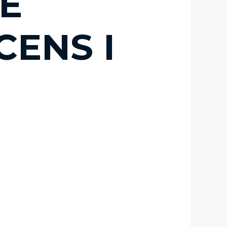
E
CENS I