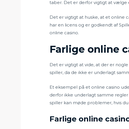
taber. Det er derfor vigtigt at vælg
Det er vigtigt at huske, at et online 
har en licens og er godkendt af Sp
online casino.
Farlige online 
Det er vigtigt at vide, at der er nogl
spiller, da de ikke er underlagt sam
Et eksempel på et online casino ude
derfor ikke underlagt samme regler 
spiller kan møde problemer, hvis du 
Farlige online casin