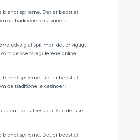
 blandt spillerne. Det er bedst at
m de traditionelle casinoer i
rre udvalg af spil, men det er vigtigt
r som de licensregulerede online
 blandt spillerne. Det er bedst at
m de traditionelle casinoer i
sino uden licens. Desuden kan de ikke
 blandt spillerne. Det er bedst at