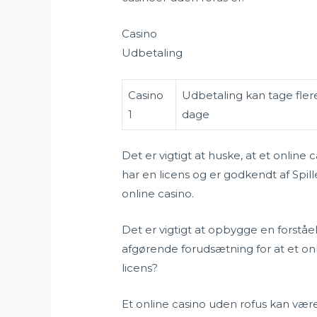
Casino
Udbetaling
Casino
Udbetaling kan tage fler
1
dage
Det er vigtigt at huske, at et online 
har en licens og er godkendt af Sp
online casino.
Det er vigtigt at opbygge en forståe
afgørende forudsætning for at et onl
licens?
Et online casino uden rofus kan være 