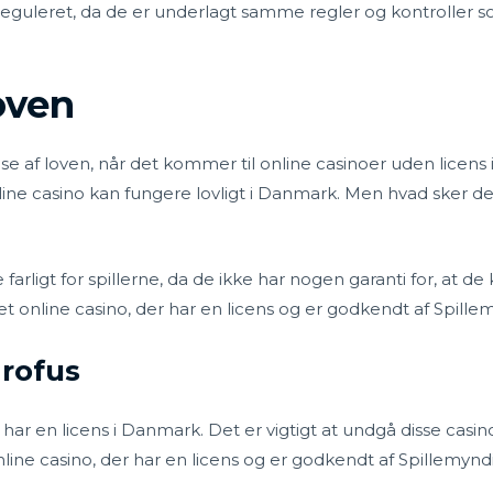
sreguleret, da de er underlagt samme regler og kontroller so
oven
lse af loven, når det kommer til online casinoer uden licens
ine casino kan fungere lovligt i Danmark. Men hvad sker der,
farligt for spillerne, da de ikke har nogen garanti for, at de
e et online casino, der har en licens og er godkendt af Spil
 rofus
e har en licens i Danmark. Det er vigtigt at undgå disse casin
online casino, der har en licens og er godkendt af Spillemy