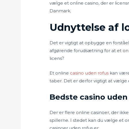
vælge et online casino, der er licen
Danmark.
Udnyttelse af l
Det er vigtigt at opbygge en forståe
afgørende forudsætning for at et onl
licens?
Et online
casino uden rofus
kan være 
taber. Det er derfor vigtigt at vælg
Bedste casino uden
Der er flere online casinoer, der ikk
spillerne. I stedet kan du vælge et 
casinoer uden rofus er: