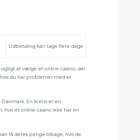
Udbetaling kan tage flere dage
 vigtigt at vælge et online casino, der
 hvis du har problemer med et
 i Danmark. En licens er en
 hvis et online casino ikke har en
 kan få deres penge tilbage, hvis de