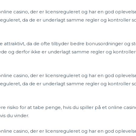
online casino, der er licensreguleret og har en god oplevelse
sreguleret, da de er underlagt samme regler og kontroller so
 attraktivt, da de ofte tilbyder bedre bonusordninger og stø
erede og derfor ikke er underlagt samme regler og kontrolle
online casino, der er licensreguleret og har en god oplevelse
sreguleret, da de er underlagt samme regler og kontroller so
ære risiko for at tabe penge, hvis du spiller på et online ca
vis du vinder.
online casino, der er licensreguleret og har en god oplevelse