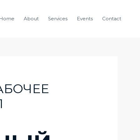
Home
About
Services
Events
Contact
АБОЧЕЕ
1