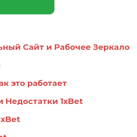
ьный Сайт и Рабочее Зеркало
:
Как это работает
 Недостатки 1xBet
1xBet