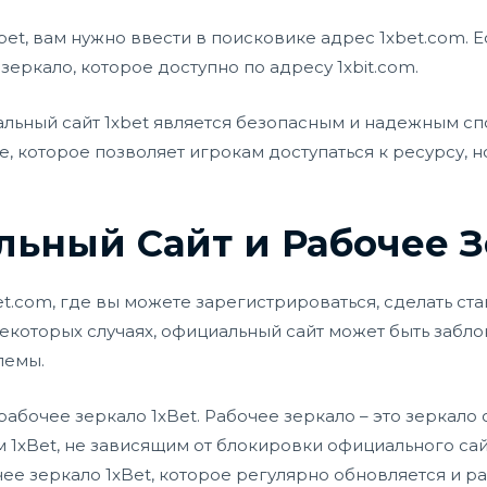
et, вам нужно ввести в поисковике адрес 1xbet.com. Е
зеркало, которое доступно по адресу 1xbit.com.
альный сайт 1xbet является безопасным и надежным сп
, которое позволяет игрокам доступаться к ресурсу, 
льный Сайт и Рабочее 
et.com, где вы можете зарегистрироваться, сделать став
екоторых случаях, официальный сайт может быть забл
лемы.
рабочее зеркало 1xBet. Рабочее зеркало – это зеркало
м 1xBet, не зависящим от блокировки официального с
очее зеркало 1xBet, которое регулярно обновляется и ра