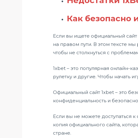
Недостатки 1xB
Как безопасно и
Если вы ищете официальный сайт 
на правом пути. В этом тексте мы
чтобы не столкнуться с проблемам
1xbet – это популярная онлайн-ка
рулетку и другие. Чтобы начать и
Официальный сайт 1xbet – это бе
конфиденциальность и безопасно
Если вы не можете доступаться к 
копия официального сайта, котор
стране.