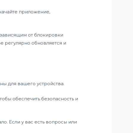
Скачайте приложение,
е зависящим от блокировки
ое регулярно обновляется и
ны для вашего устройства.
чтобы обеспечить безопасность и
ло. Если у вас есть вопросы или