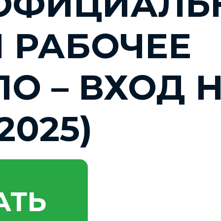
 ОФИЦИАЛ
И РАБОЧЕЕ
ЛО – ВХОД 
2025)
АТЬ