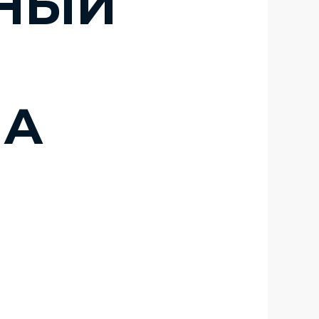
ЬНЫЙ
НА