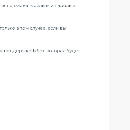
 использовать сильный пароль и
олько в том случае, если вы
 к поддержке 1хбет, которая будет