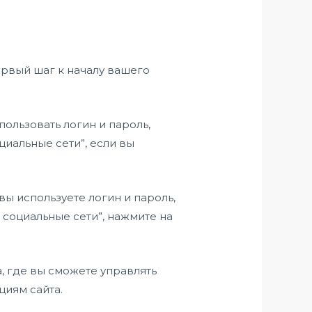
первый шаг к началу вашего
ользовать логин и пароль,
циальные сети”, если вы
ы используете логин и пароль,
 социальные сети”, нажмите на
, где вы сможете управлять
циям сайта.