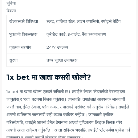
सुविधा
विवरण
खेलहरूको विविधता
स्लट, तालिका खेल, लाइभ क्यासिनो, स्पोर्ट्स बेटिंग
भुक्तानी विकल्पहरू
क्रेडिट कार्ड, ई-वालेट, बैंक स्थानान्तरण
ग्राहक सहयोग
24/7 उपलब्ध
सुरक्षा
उच्च सुरक्षा उपायहरू
1x bet मा खाता कसरी खोल्ने?
1x bet मा खाता खोल्न एकदमै सजिलो छ। तपाईंले केवल प्लेटफर्मको वेबसाइटमा
जानुहोस् र ‘दर्ता’ बटनमा क्लिक गर्नुहोस्। त्यसपछि, तपाईंलाई आवश्यक जानकारी
जस्तै नाम, ईमेल ठेगाना, फोन नम्बर, र पासवर्ड प्रविष्ट गर्न अनुरोध गरिनेछ। तपाईंले
आफ्नो व्यक्तिगत जानकारी सही रूपमा प्रविष्ट गर्नुपैछ। जानकारी प्रविष्ट
गरिसकेपछि, तपाईंले आफ्नो ईमेल ठेगानामा आएको पुष्टिकरण लिङ्क क्लिक गरेर
आफ्नो खाता सक्रिय गर्नुपर्नेछ। खाता सक्रिय भएपछि, तपाईंले प्लेटफर्ममा प्रवेश गर्न
सक्नुहुन्छ र आफ्नो मनपर्ने खेलहरू खेल्न सक्नुहुन्छ।