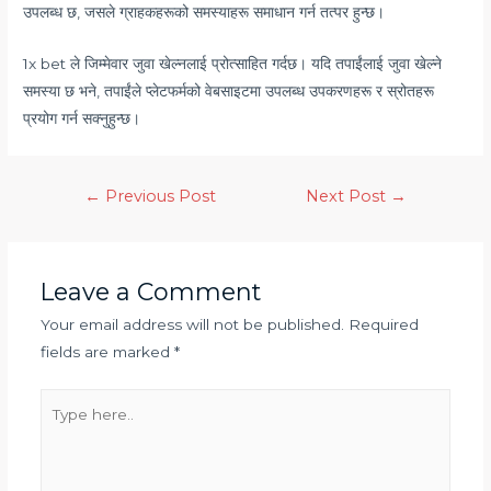
उपलब्ध छ, जसले ग्राहकहरूको समस्याहरू समाधान गर्न तत्पर हुन्छ।
1x bet ले जिम्मेवार जुवा खेल्नलाई प्रोत्साहित गर्दछ। यदि तपाईंलाई जुवा खेल्ने
समस्या छ भने, तपाईंले प्लेटफर्मको वेबसाइटमा उपलब्ध उपकरणहरू र स्रोतहरू
प्रयोग गर्न सक्नुहुन्छ।
←
Previous Post
Next Post
→
Leave a Comment
Your email address will not be published.
Required
fields are marked
*