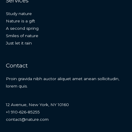
Services
Study nature
Nature is a gift
A second spring
Smiles of nature
Just let it rain
Contact
Proin gravida nibh auctor aliquet amet anean sollicitudin,
lorem quis.
12 Avenue, New York, NY 10160
+1 910-626-85255
contact@nature.com