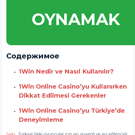
OYNAMAK
Содержимое
1Win Nedir ve Nasıl Kullanılır?
1Win Online Casino’yu Kullanırken
Dikkat Edilmesi Gerekenler
1Win Online Casino’yu Türkiye’de
Deneyimleme
1win
, Türkiye’deki oyuncular için en güvenli ve en eğlenceli