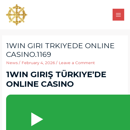
1WIN GIRI TRKIYEDE ONLINE
CASINO.1169
News
/
February 4, 2026
/
Leave a Comment
1WIN GIRIŞ TÜRKIYE’DE
ONLINE CASINO
▶️