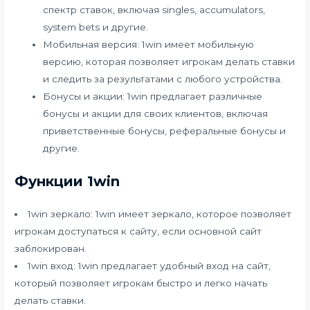
спектр ставок, включая singles, accumulators,
system bets и другие.
Мобильная версия: 1win имеет мобильную
версию, которая позволяет игрокам делать ставки
и следить за результатами с любого устройства.
Бонусы и акции: 1win предлагает различные
бонусы и акции для своих клиентов, включая
приветственные бонусы, реферальные бонусы и
другие.
Функции 1win
1win зеркало: 1win имеет зеркало, которое позволяет
игрокам доступаться к сайту, если основной сайт
заблокирован.
1win вход: 1win предлагает удобный вход на сайт,
который позволяет игрокам быстро и легко начать
делать ставки.