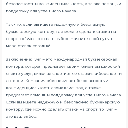
безопасность и конфиденциальность, а также помощь и
поддержку для успешного начала.
Так что, если вы ищете надежную и безопасную
букмекерскую контору, где можно сделать ставки на
спорт, то 1win – это ваш выбор. Начните свой путь в
мире ставок сегодня!
Заключение: 1win – это международная букмекерская
контора, которая предлагает своим клиентам широкий
спектр услуг, включая спортивные ставки, киберспорт и
лотереи. Компания обеспечивает безопасность и
конфиденциальность своих клиентов, а также
предлагает помощь и поддержку для успешного начала.
Если вы ищете надежную и безопасную букмекерскую
контору, где можно сделать ставки на спорт, то 1win –
это ваш выбор.