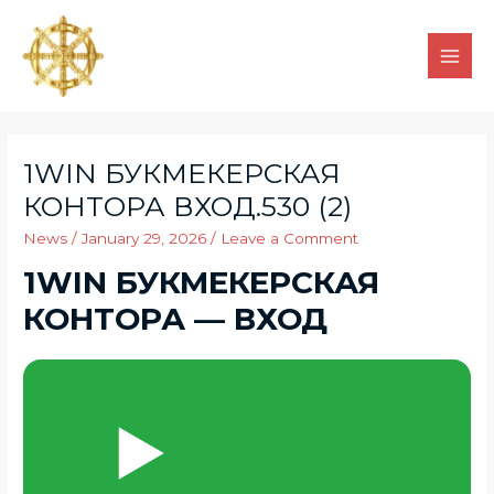
1WIN БУКМЕКЕРСКАЯ
КОНТОРА ВХОД.530 (2)
News
/
January 29, 2026
/
Leave a Comment
1WIN БУКМЕКЕРСКАЯ
КОНТОРА — ВХОД
▶️