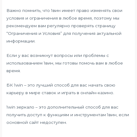
Важно помнить, что 1вин имеет право изменять свои
условия и ограничения в любое время, поэтому мы
рекомендуем вам регулярно проверять страницу
“Ограничения и Условия” для получения актуальной
информации.
Если у вас возникнут вопросы или проблемы с
использованием 1вин, мы готовы помочь вам в любое
время.
БК 1win – это лучший способ для вас начать свою
карьеру в мире ставок и играть в онлайн-казино.
1win зеркало – это дополнительный способ для вас
получить доступ к функциям и инструментам 1вин, если
основной сайт недоступен.