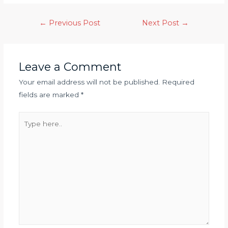
←
Previous Post
Next Post
→
Leave a Comment
Your email address will not be published.
Required
fields are marked
*