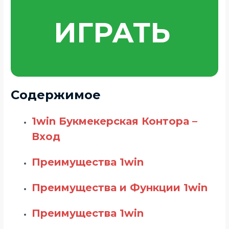
ИГРАТЬ
Содержимое
1win Букмекерская Контора –
Вход
Преимущества 1win
Преимущества и Функции 1win
Преимущества 1win