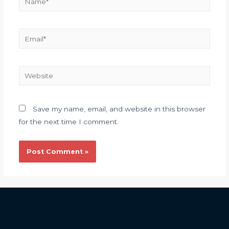
Save my name, email, and website in this browser
for the next time I comment.