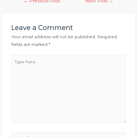
←
Previous Post
Next Post
→
Leave a Comment
Your email address will not be published.
Required
fields are marked
*