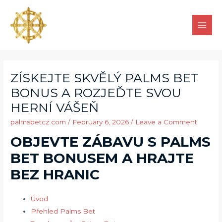
ZÍSKEJTE SKVĚLÝ PALMS BET
BONUS A ROZJEĎTE SVOU
HERNÍ VÁŠEŇ
palmsbetcz.com
/
February 6, 2026
/
Leave a Comment
OBJEVTE ZÁBAVU S PALMS
BET BONUSEM A HRAJTE
BEZ HRANIC
Úvod
Přehled Palms Bet