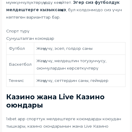
мүмкүнчүлүктөрүңүздү кеңейтет.
Эгер сиз футболдук
мелдештерге кызыксаңыз
, бул колдонмодо сиз үчүн
көптөгөн варианттар бар.
Спорт түрү
Сунушталган коюмдар
Футбол
Жеңүүчү, эсеп, голдор саны
Жеңүүчү, мелдештин тогузунчусу,
Баскетбол
оюнчулардын көрсөткүчтөрү
Теннис
Жеңүүчү, сеттердин саны, геймдер
Казино жана Live Казино
оюндары
1xbet app спорттук мелдештерге коюмдарды коюудан
тышкары, казино оюндарынын жана Live Казино