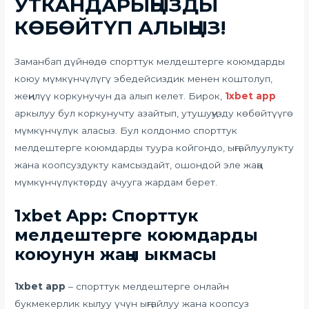
УТКАНДАРЫҢЫЗДЫ
КӨБӨЙТҮП АЛЫҢЫЗ!
Заманбап дүйнөдө спорттук мелдештерге коюмдарды
коюу мүмкүнчүлүгү эбедейсиздик менен коштолуп,
жеңилүү коркунучун да алып келет. Бирок,
1xbet app
аркылуу бул коркунучту азайтып, утушуңузду көбөйтүүгө
мүмкүнчүлүк аласыз. Бул колдонмо спорттук
мелдештерге коюмдарды туура койгондо, ыңгайлуулукту
жана коопсуздукту камсыздайт, ошондой эле жаңа
мүмкүнчүлүктөрдү ачууга жардам берет.
1xbet App: Спорттук
мелдештерге коюмдарды
коюунун жаңы ыкмасы
1xbet app
– спорттук мелдештерге онлайн
букмекерлик кылуу үчүн ыңгайлуу жана коопсуз