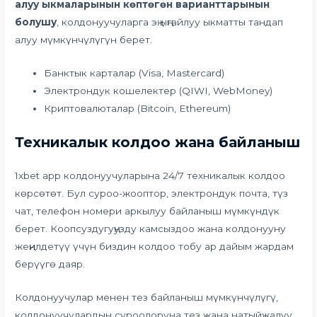
алуу ыкмаларынын көптөгөн варианттарынын
болушу
, колдонуучуларга эң ыңгайлуу ыкматты тандап
алуу мүмкүнчүлүгүн берет.
Банктык карталар (Visa, Mastercard)
Электрондук кошелектер (QIWI, WebMoney)
Криптовалюталар (Bitcoin, Ethereum)
Техникалык колдоо жана байланыш
1xbet app колдонуучуларына 24/7 техникалык колдоо
көрсөтөт. Бул суроо-жооптор, электрондук почта, түз
чат, телефон номери аркылуу байланыш мүмкүндүк
берет. Коопсуздугуңузду камсыздоо жана колдонууну
жеңилдетүү үчүн биздин колдоо тобу ар дайым жардам
берүүгө даяр.
Колдонуучулар менен тез байланыш мүмкүнчүлүгү,
колдонуучулардын суроолоруна тез жана натыйжалуу