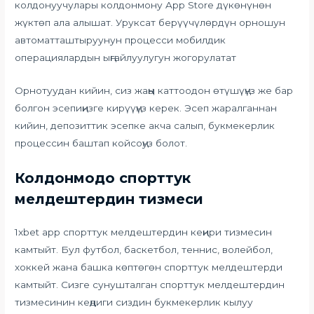
колдонуучулары колдонмону App Store дүкөнүнөн
жүктөп ала алышат. Уруксат берүүчүлөрдүн орношун
автоматташтыруунун процесси мобилдик
операциялардын ыңгайлуулугун жогорулатат
Орнотуудан кийин, сиз жаңы каттоодон өтүшүңүз же бар
болгон эсепиңизге кирүүңүз керек. Эсеп жаралганнан
кийин, депозиттик эсепке акча салып, букмекерлик
процессин баштап койсоңуз болот.
Колдонмодо спорттук
мелдештердин тизмеси
1xbet app спорттук мелдештердин кеңири тизмесин
камтыйт. Бул футбол, баскетбол, теннис, волейбол,
хоккей жана башка көптөгөн спорттук мелдештерди
камтыйт. Сизге сунушталган спорттук мелдештердин
тизмесинин кеңдиги сиздин букмекерлик кылуу