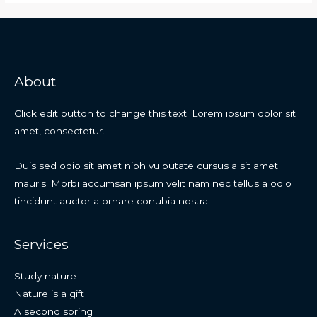
About
Click edit button to change this text. Lorem ipsum dolor sit
amet, consectetur.
Duis sed odio sit amet nibh vulputate cursus a sit amet
mauris. Morbi accumsan ipsum velit nam nec tellus a odio
tincidunt auctor a ornare conubia nostra.
Services
Study nature
Nature is a gift
A second spring