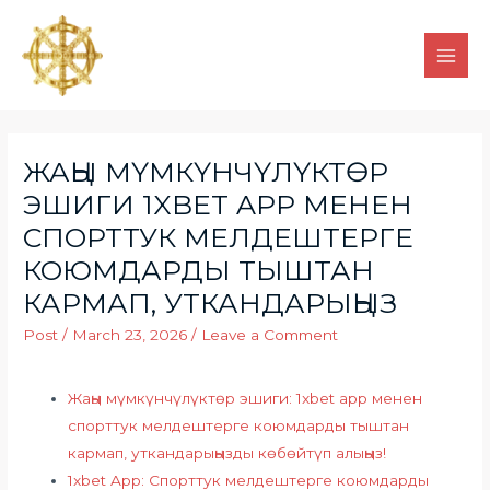
ЖАҢЫ МҮМКҮНЧҮЛҮКТӨР
ЭШИГИ 1XBET APP МЕНЕН
СПОРТТУК МЕЛДЕШТЕРГЕ
КОЮМДАРДЫ ТЫШТАН
КАРМАП, УТКАНДАРЫҢЫЗ
Post
/
March 23, 2026
/
Leave a Comment
Жаңы мүмкүнчүлүктөр эшиги: 1xbet app менен
спорттук мелдештерге коюмдарды тыштан
кармап, уткандарыңызды көбөйтүп алыңыз!
1xbet App: Спорттук мелдештерге коюмдарды