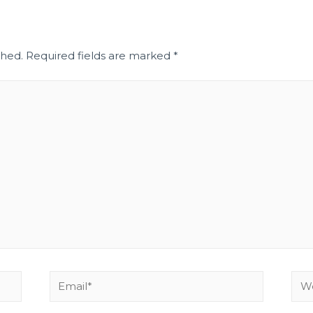
shed.
Required fields are marked
*