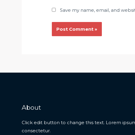
Save my name, email, and websit
About
Click edit button to change this text. Lorem ipsum
consectetur.