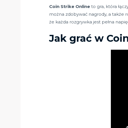
Coin Strike Online
to gra, która łąc
można zdobywać nagrody, a także ro
że każda rozgrywka jest pełna napięc
Jak grać w Coi