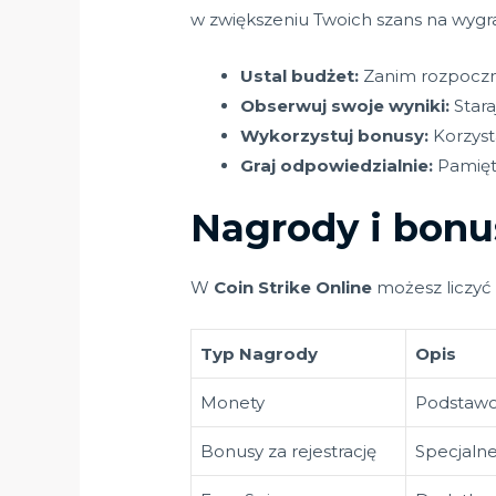
w zwiększeniu Twoich szans na wygr
Ustal budżet:
Zanim rozpoczni
Obserwuj swoje wyniki:
Stara
Wykorzystuj bonusy:
Korzyst
Graj odpowiedzialnie:
Pamięta
Nagrody i bonu
W
Coin Strike Online
możesz liczyć 
Typ Nagrody
Opis
Monety
Podstawow
Bonusy za rejestrację
Specjalne