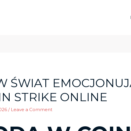
 W ŚWIAT EMOCJONU
N STRIKE ONLINE
026
/
Leave a Comment