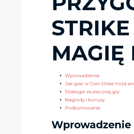
PRZYG
STRIKE
MAGIĘ
Wprowadzenie
Jak grać w Coin Strike Hold a
Strategie skutecznej gry
Nagrody i bonusy
Podsumowanie
Wprowadzenie