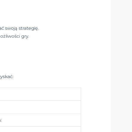
ć swoją strategię.
żliwości gry.
yskać:
.