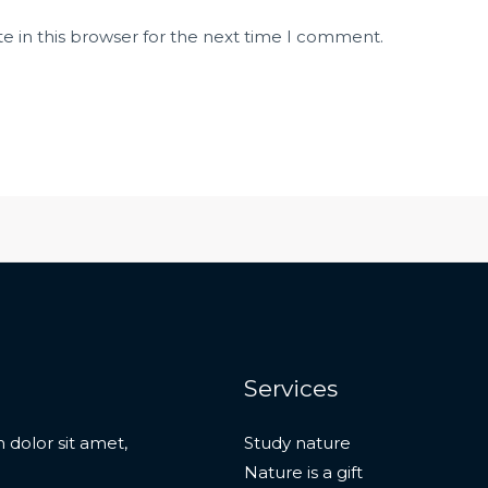
e in this browser for the next time I comment.
Services
 dolor sit amet,
Study nature
Nature is a gift