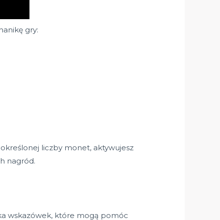
anikę gry:
kreślonej liczby monet, aktywujesz
ch nagród.
 kilka wskazówek, które mogą pomóc