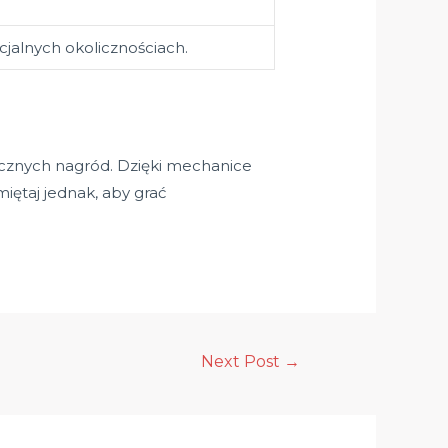
jalnych okolicznościach.
tycznych nagród. Dzięki mechanice
iętaj jednak, aby grać
Next Post
→