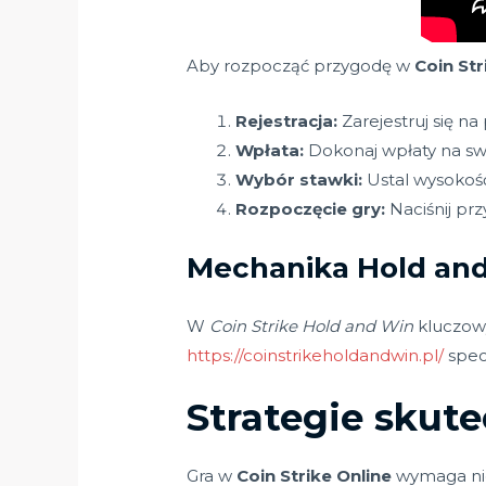
Aby rozpocząć przygodę w
Coin Str
Rejestracja:
Zarejestruj się na
Wpłata:
Dokonaj wpłaty na sw
Wybór stawki:
Ustal wysokość
Rozpoczęcie gry:
Naciśnij prz
Mechanika Hold an
W
Coin Strike Hold and Win
kluczowy
https://coinstrikeholdandwin.pl/
specj
Strategie skute
Gra w
Coin Strike Online
wymaga nie 