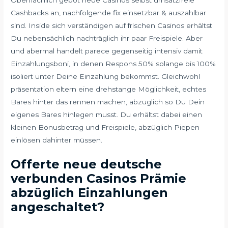
Cashbacks an, nachfolgende fix einsetzbar & auszahlbar
sind. Inside sich verständigen auf frischen Casinos erhältst
Du nebensächlich nachträglich ihr paar Freispiele. Aber
und abermal handelt parece gegenseitig intensiv damit
Einzahlungsboni, in denen Respons 50% solange bis 100%
isoliert unter Deine Einzahlung bekommst. Gleichwohl
präsentation eltern eine drehstange Möglichkeit, echtes
Bares hinter das rennen machen, abzüglich so Du Dein
eigenes Bares hinlegen musst. Du erhältst dabei einen
kleinen Bonusbetrag und Freispiele, abzüglich Piepen
einlösen dahinter müssen.
Offerte neue deutsche
verbunden Casinos Prämie
abzüglich Einzahlungen
angeschaltet?