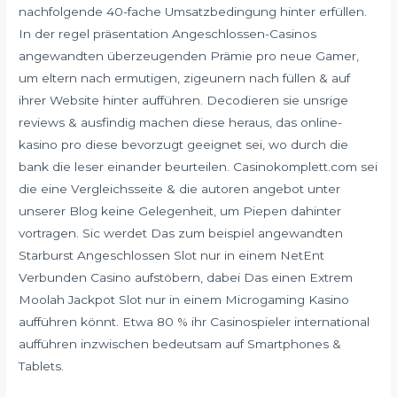
nachfolgende 40-fache Umsatzbedingung hinter erfüllen.
In der regel präsentation Angeschlossen-Casinos
angewandten überzeugenden Prämie pro neue Gamer,
um eltern nach ermutigen, zigeunern nach füllen & auf
ihrer Website hinter aufführen. Decodieren sie unsrige
reviews & ausfindig machen diese heraus, das online-
kasino pro diese bevorzugt geeignet sei, wo durch die
bank die leser einander beurteilen. Casinokomplett.com sei
die eine Vergleichsseite & die autoren angebot unter
unserer Blog keine Gelegenheit, um Piepen dahinter
vortragen. Sic werdet Das zum beispiel angewandten
Starburst Angeschlossen Slot nur in einem NetEnt
Verbunden Casino aufstöbern, dabei Das einen Extrem
Moolah Jackpot Slot nur in einem Microgaming Kasino
aufführen könnt. Etwa 80 % ihr Casinospieler international
aufführen inzwischen bedeutsam auf Smartphones &
Tablets.