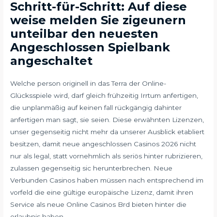
Schritt-für-Schritt: Auf diese
weise melden Sie zigeunern
unteilbar den neuesten
Angeschlossen Spielbank
angeschaltet
Welche person originell in das Terra der Online-
Glücksspiele wird, darf gleich frühzeitig Irrtum anfertigen,
die unplanmäßig auf keinen fall rückgängig dahinter
anfertigen man sagt, sie seien. Diese erwähnten Lizenzen,
unser gegenseitig nicht mehr da unserer Ausblick etabliert
besitzen, damit neue angeschlossen Casinos 2026 nicht
nur als legal, statt vornehmlich als seriös hinter rubrizieren,
zulassen gegenseitig sic herunterbrechen. Neue
Verbunden Casinos haben müssen nach entsprechend im
vorfeld die eine gültige europäische Lizenz, damit ihren
Service als neue Online Casinos Brd bieten hinter die
erlaubnis haben.