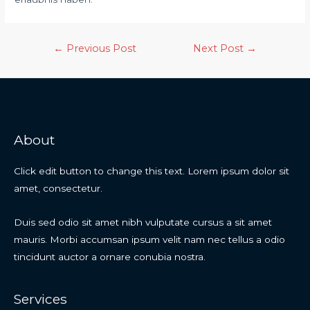
←
Previous Post
Next Post
→
About
Click edit button to change this text. Lorem ipsum dolor sit
amet, consectetur.
Duis sed odio sit amet nibh vulputate cursus a sit amet
mauris. Morbi accumsan ipsum velit nam nec tellus a odio
tincidunt auctor a ornare conubia nostra.
Services