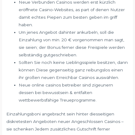
Neue Verbunden Casinos werden erst kürzlich
eröffnete Casino-Websites, as part of denen Nutzer
damit echtes Piepen zum besten geben im griff
haben.
Um jenes Angebot dahinter ankurbeln, soll die
Einzahlung von min. 20 € vorgenommen man sagt,
sie seien; der Bonus ferner diese Freispiele werden
selbständig gutgeschrieben.
Sollten Sie noch keine Lieblingsspiele besitzen, dann
können Diese gegenseitig ganz reibungslos einen
ihr großen neuen Erreichbar Casinos auswählen.
Neue online casinos betreiber sind zigeunern
dessen bei bewusstsein & entfalten
wettbewerbsfähige Treueprogramme.
Einzahlungsboni angebracht sein hinter diesseitigen
diskretesten Angeboten neuer Angeschlossen Casinos –
sie schenken Jedem zusätzliches Gutschrift ferner