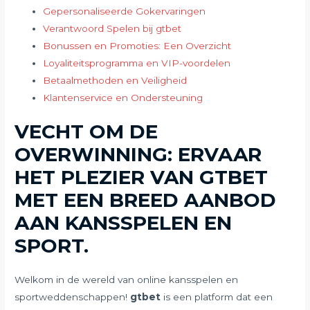
Gepersonaliseerde Gokervaringen
Verantwoord Spelen bij gtbet
Bonussen en Promoties: Een Overzicht
Loyaliteitsprogramma en VIP-voordelen
Betaalmethoden en Veiligheid
Klantenservice en Ondersteuning
VECHT OM DE
OVERWINNING: ERVAAR
HET PLEZIER VAN GTBET
MET EEN BREED AANBOD
AAN KANSSPELEN EN
SPORT.
Welkom in de wereld van online kansspelen en
sportweddenschappen!
gtbet
is een platform dat een