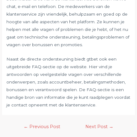
chat, e-mail en telefoon. De medewerkers van de
klantenservice zijn vriendelijk, behulpzaam en goed op de
hoogte van alle aspecten van het platform. Ze kunnen je
helpen met alle vragen of problemen die je hebt, of het nu
gaat om technische ondersteuning, betalingsproblemen of
vragen over bonussen en promoties.
Naast de directe ondersteuning biedt gtbet ook een
uitgebreide FAQ-sectie op de website. Hier vind je
antwoorden op veelgestelde vragen over verschillende
onderwerpen, zoals accountbeheer, betalingsmethoden,
bonussen en verantwoord spelen. De FAQ-sectie is een
handige bron van informatie die je kunt raadplegen voordat
je contact opneemt met de klantenservice.
←
Previous Post
Next Post
→