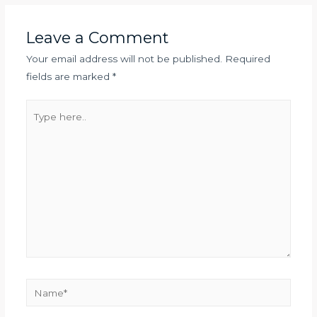
Leave a Comment
Your email address will not be published.
Required
fields are marked
*