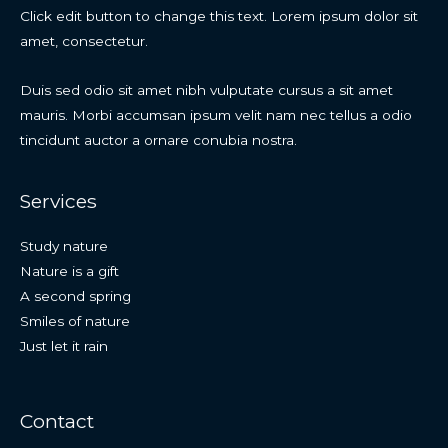
Click edit button to change this text. Lorem ipsum dolor sit
amet, consectetur.
Duis sed odio sit amet nibh vulputate cursus a sit amet
mauris. Morbi accumsan ipsum velit nam nec tellus a odio
tincidunt auctor a ornare conubia nostra.
Services
Study nature
Nature is a gift
A second spring
Smiles of nature
Just let it rain
Contact