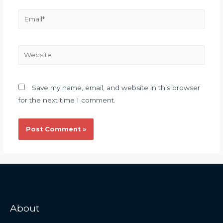
Save my name, email, and website in this browser
for the next time I comment.
About