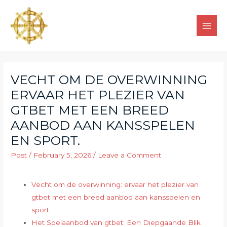
VECHT OM DE OVERWINNING
ERVAAR HET PLEZIER VAN
GTBET MET EEN BREED
AANBOD AAN KANSSPELEN
EN SPORT.
Post
/
February 5, 2026
/
Leave a Comment
Vecht om de overwinning: ervaar het plezier van
gtbet met een breed aanbod aan kansspelen en
sport.
Het Spelaanbod van gtbet: Een Diepgaande Blik